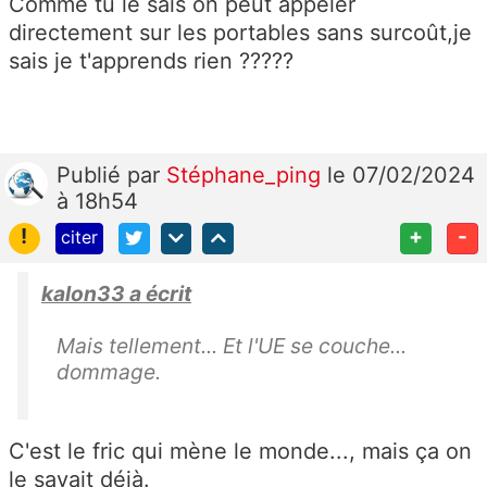
Comme tu le sais on peut appeler
directement sur les portables sans surcoût,je
sais je t'apprends rien ?????
Publié
par
Stéphane_ping
le 07/02/2024
à 18h54
!
+
-
citer
kalon33 a écrit
Mais tellement... Et l'UE se couche...
dommage.
C'est le fric qui mène le monde..., mais ça on
le savait déjà.