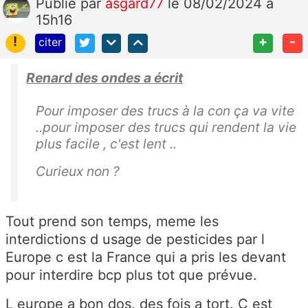
Publié
par
asgard77
le 08/02/2024 à
15h16
!
+
-
citer
Renard des ondes a écrit
Pour imposer des trucs à la con ça va vite
..pour imposer des trucs qui rendent la vie
plus facile , c'est lent ..
Curieux non ?
Tout prend son temps, meme les
interdictions d usage de pesticides par l
Europe c est la France qui a pris les devant
pour interdire bcp plus tot que prévue.
L europe a bon dos, des fois a tort. C est