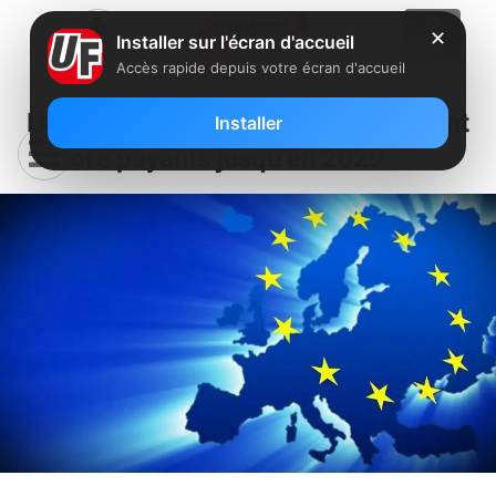
✕
Installer sur l'écran d'accueil
Accès rapide depuis votre écran d'accueil
Les appels et SMS vers l’UE seront
Installer
encore payants jusqu’en 2029