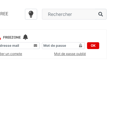
FREE
FREEZONE
OK
éer un compte
Mot de passe oublié