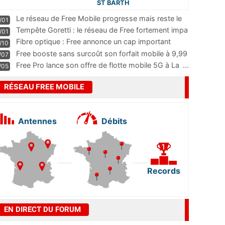
ST BARTH
Le réseau de Free Mobile progresse mais reste le
/01
m
...
Tempête Goretti : le réseau de Free fortement impa
/01
...
Fibre optique : Free annonce un cap important
/10
pass
...
Free booste sans surcoût son forfait mobile à 9,99
/07
...
Free Pro lance son offre de flotte mobile 5G à La
...
/05
RÉSEAU FREE MOBILE
Antennes
Débits
Records
EN DIRECT DU FORUM