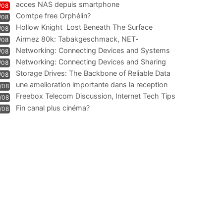
acces NAS depuis smartphone
/08
Comtpe free Orphélin?
/08
Hollow Knight  Lost Beneath The Surface
/08
Airmez 80k: Tabakgeschmack, NET-
/08
Technologie und Leistung im
Networking: Connecting Devices and Systems
/08
Networking: Connecting Devices and Sharing
/08
Information
Storage Drives: The Backbone of Reliable Data
/08
Management
une amelioration importante dans la reception
/08
WIFI
Freebox Telecom Discussion, Internet Tech Tips
/08
Communi
Fin canal plus cinéma?
/08