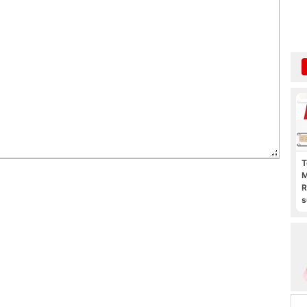
T
M
R
s
l
p
b