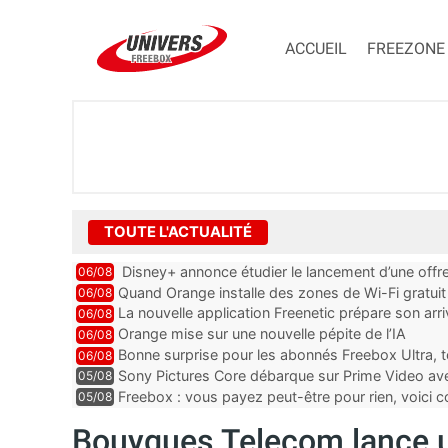
ACCUEIL
FREEZONE
TOUTE L'ACTUALITÉ
Disney+ annonce étudier le lancement d’une offre
06/08
Quand Orange installe des zones de Wi-Fi gratui
06/08
La nouvelle application Freenetic prépare son arr
06/08
abonnés Freebox, testez la
Orange mise sur une nouvelle pépite de l’IA
06/08
Bonne surprise pour les abonnés Freebox Ultra, t
06/08
inclus
Sony Pictures Core débarque sur Prime Video avec
05/08
Freebox : vous payez peut-être pour rien, voici
05/08
abonnements TV oubliés
Bouygues Telecom lance u