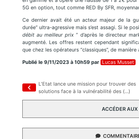
en gamme et a opéré une hausse de 1 à 2€ pour c
5G en option, tout comme RED By SFR, moyennan
Ce dernier avait été un acteur majeur de la g
durée” ultra-agressive mais s’est assagi. Si le po
débit au meilleur prix
” d’après le directeur ma
augmenté. Les offres restent cependant signifi
que chez les opérateurs “classiques”, de manière 
Publié le 9/11/2023 à 10h59
par
Lucas Musset
L'Etat lance une mission pour trouver des
solutions face à la vulnérabilité des (...)
ACCÉDER AUX
COMMENTAIRES