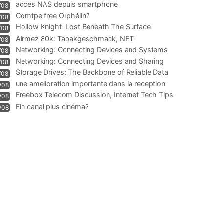
acces NAS depuis smartphone
/08
Comtpe free Orphélin?
/08
Hollow Knight  Lost Beneath The Surface
/08
Airmez 80k: Tabakgeschmack, NET-
/08
Technologie und Leistung im
Networking: Connecting Devices and Systems
/08
Networking: Connecting Devices and Sharing
/08
Information
Storage Drives: The Backbone of Reliable Data
/08
Management
une amelioration importante dans la reception
/08
WIFI
Freebox Telecom Discussion, Internet Tech Tips
/08
Communi
Fin canal plus cinéma?
/08