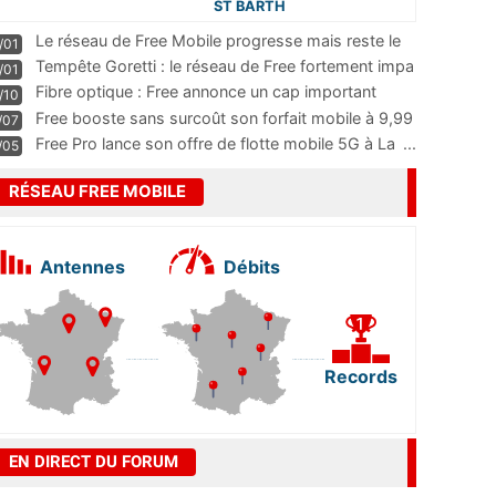
ST BARTH
Le réseau de Free Mobile progresse mais reste le
/01
m
...
Tempête Goretti : le réseau de Free fortement impa
/01
...
Fibre optique : Free annonce un cap important
/10
pass
...
Free booste sans surcoût son forfait mobile à 9,99
/07
...
Free Pro lance son offre de flotte mobile 5G à La
...
/05
RÉSEAU FREE MOBILE
Antennes
Débits
Records
EN DIRECT DU FORUM