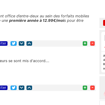
nt office d’entre-deux au sein des forfaits mobiles
se une
première année à 12.99€/moi
s pour être
+
-
iter
A
4
teurs se sont mis d'accord....
R
a
F
+
-
iter