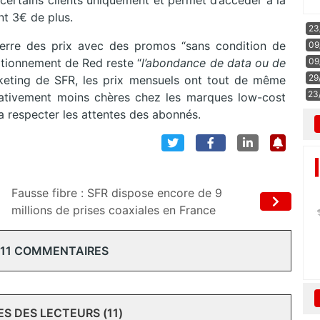
ertains clients uniquement et permet d’accéder à la
t 3€ de plus.
23
uerre des prix avec des promos “sans condition de
09
09
sitionnement de Red reste “
l’abondance de data ou de
29
rketing de SFR, les prix mensuels ont tout de même
23
cativement moins chères chez les marques low-cost
a respecter les attentes des abonnés.
Fausse fibre : SFR dispose encore de 9
millions de prises coaxiales en France
 11 COMMENTAIRES
 DES LECTEURS (11)