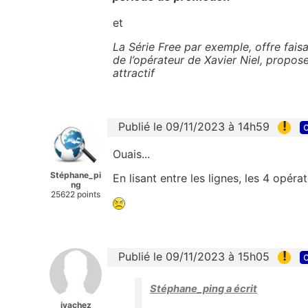
et
La Série Free par exemple, offre faisa
de l’opérateur de Xavier Niel, propo
attractif
!
Publié le 09/11/2023 à 14h59
c
Ouais...
Stéphane_pi
En lisant entre les lignes, les 4 opéra
ng
25622 points
!
Publié le 09/11/2023 à 15h05
c
Stéphane_ping a écrit
jvachez