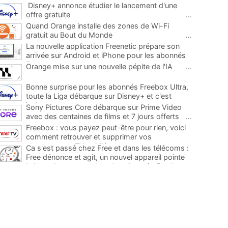
Disney+ annonce étudier le lancement d'une
offre gratuite
...
Quand Orange installe des zones de Wi-Fi
gratuit au Bout du Monde
...
La nouvelle application Freenetic prépare son
arrivée sur Android et iPhone pour les abonnés
Freebox, testez la
...
Orange mise sur une nouvelle pépite de l'IA
...
Bonne surprise pour les abonnés Freebox Ultra,
toute la Liga débarque sur Disney+ et c'est
inclus
...
Sony Pictures Core débarque sur Prime Video
avec des centaines de films et 7 jours offerts
...
Freebox : vous payez peut-être pour rien, voici
comment retrouver et supprimer vos
abonnements TV oubliés
...
Ca s'est passé chez Free et dans les télécoms :
Free dénonce et agit, un nouvel appareil pointe
le bout de son nez chez des abonnés Freebox...
...