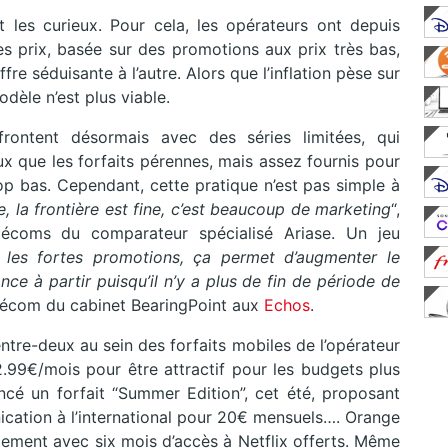
 les curieux. Pour cela, les opérateurs ont depuis
es prix, basée sur des promotions aux prix très bas,
fre séduisante à l’autre. Alors que l’inflation pèse sur
dèle n’est plus viable.
rontent désormais avec des séries limitées, qui
que les forfaits pérennes, mais assez fournis pour
rop bas. Cependant, cette pratique n’est pas simple à
e, la frontière est fine, c’est beaucoup de marketing
“,
lécoms du comparateur spécialisé Ariase. Un jeu
 les fortes promotions, ça permet d’augmenter le
ce à partir puisqu’il n’y a plus de fin de période de
télécom du cabinet BearingPoint aux
Echos
.
entre-deux au sein des forfaits mobiles de l’opérateur
.99€/mois pour être attractif pour les budgets plus
é un forfait “Summer Edition”, cet été, proposant
ation à l’international pour 20€ mensuels…. Orange
ement avec six mois d’accès à Netflix offerts. Même