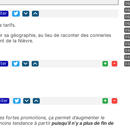
06
06
iter
06
06
 tarifs.
05
r sa géographie, au lieu de raconter des conneries
05
t de la Nièvre.
05
04
04
+
-
iter
03
+
-
iter
es fortes promotions, ça permet d’augmenter le
moins tendance à partir
puisqu’il n’y a plus de fin de