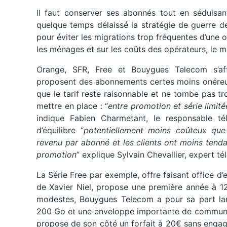
Il faut conserver ses abonnés tout en séduisant
quelque temps délaissé la stratégie de guerre d
pour éviter les migrations trop fréquentes d’une of
les ménages et sur les coûts des opérateurs, le mo
Orange, SFR, Free et Bouygues Telecom s’aff
proposent des abonnements certes moins onéreux 
que le tarif reste raisonnable et ne tombe pas t
mettre en place : “
entre promotion et série limité
indique Fabien Charmetant, le responsable té
d’équilibre “
potentiellement moins coûteux que
revenu par abonné et les clients ont moins tendan
promotion
” explique Sylvain Chevallier, expert 
La Série Free par exemple, offre faisant office d’
de Xavier Niel, propose une première année à 12
modestes, Bouygues Telecom a pour sa part lanc
200 Go et une enveloppe importante de communic
propose de son côté un forfait à 20€ sans engag