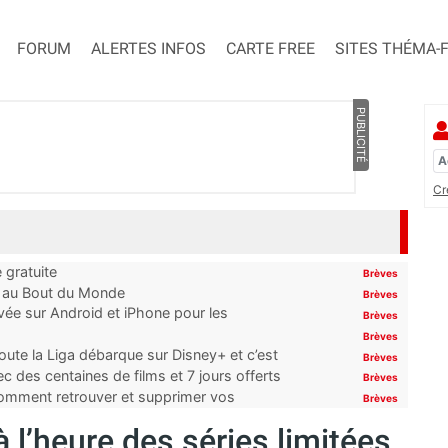
FORUM
ALERTES INFOS
CARTE FREE
SITES THÉMA-
PUBLICITÉ
Cr
 gratuite
Brèves
t au Bout du Monde
Brèves
ivée sur Android et iPhone pour les
Brèves
Brèves
oute la Liga débarque sur Disney+ et c’est
Brèves
 des centaines de films et 7 jours offerts
Brèves
 comment retrouver et supprimer vos
Brèves
 l’heure des séries limitées