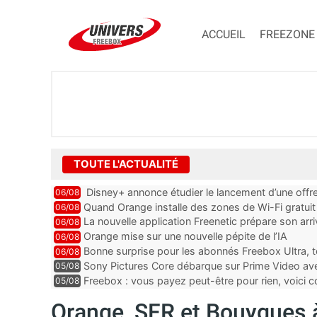
ACCUEIL
FREEZONE
TOUTE L'ACTUALITÉ
Disney+ annonce étudier le lancement d’une offre
06/08
Quand Orange installe des zones de Wi-Fi gratui
06/08
La nouvelle application Freenetic prépare son arr
06/08
abonnés Freebox, testez la
Orange mise sur une nouvelle pépite de l’IA
06/08
Bonne surprise pour les abonnés Freebox Ultra, t
06/08
inclus
Sony Pictures Core débarque sur Prime Video avec
05/08
Freebox : vous payez peut-être pour rien, voici
05/08
abonnements TV oubliés
Orange, SFR et Bouygues à