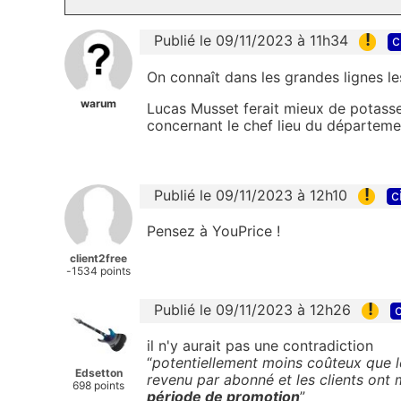
!
Publié le 09/11/2023 à 11h34
c
On connaît dans les grandes lignes les
warum
Lucas Musset ferait mieux de potasse
concernant le chef lieu du départemen
!
Publié le 09/11/2023 à 12h10
c
Pensez à YouPrice !
client2free
-1534 points
!
Publié le 09/11/2023 à 12h26
c
il n'y aurait pas une contradiction
“
potentiellement moins coûteux que l
Edsetton
revenu par abonné et les clients ont 
698 points
période de promotion
”