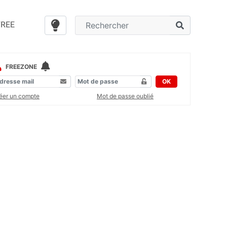
FREE
FREEZONE
OK
éer un compte
Mot de passe oublié