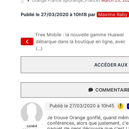
Orange France (@Orange_France)
March 25, 20
Publié le 27/03/2020 à 10h18
par
Maxime Raby
Free Mobile : la nouvelle gamme Huawei
débarque dans la boutique en ligne, avec
(...)
ACCÉDER AUX
COMMENTAIRES
!
Publié le 27/03/2020 à 10h45
Je trouve Orange gonflé, quand même,
conférences, alors que justement, c'e
zen64
paquet de gens découvre que c'est L