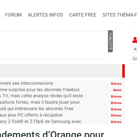
FORUM
ALERTES INFOS
CARTE FREE
SITES THÉMA-
PUBLICITÉ
Cr
tement ses interconnexions
Brèves
onne surprise pour les abonnés Freebox
News
TV, mais cette analyse révèle qu’il reste
Brèves
ations fortes, mais il faudra jouer pour
Brèves
uté qui intéressera les abonnés Free
Brèves
x jeux PC offerts à récupérer
Brèves
laxy Z Fold8 et Z Flip8 de Samsung avec
Brèves
andements d’Orange pour