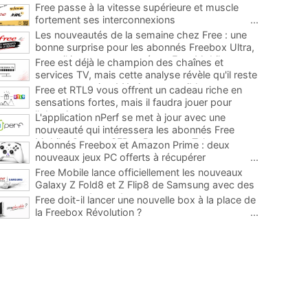
Free passe à la vitesse supérieure et muscle
fortement ses interconnexions
...
Les nouveautés de la semaine chez Free : une
bonne surprise pour les abonnés Freebox Ultra,
un mail important envoyé par Free Mobile et
Free est déjà le champion des chaînes et
sinon...
...
services TV, mais cette analyse révèle qu'il reste
encore au moins 141 ajouts possibles
...
Free et RTL9 vous offrent un cadeau riche en
sensations fortes, mais il faudra jouer pour
l'obtenir
...
L'application nPerf se met à jour avec une
nouveauté qui intéressera les abonnés Free
Mobile, Orange, SFR et Bouygues Telecom
...
Abonnés Freebox et Amazon Prime : deux
nouveaux jeux PC offerts à récupérer
...
Free Mobile lance officiellement les nouveaux
Galaxy Z Fold8 et Z Flip8 de Samsung avec des
promos et des cadeaux
...
Free doit-il lancer une nouvelle box à la place de
la Freebox Révolution ?
...