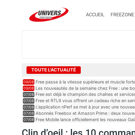
ACCUEIL
FREEZONE
TOUTE L'ACTUALITÉ
Free passe à la vitesse supérieure et muscle for
09/08
Les nouveautés de la semaine chez Free : une b
09/08
Ultra, un mail important e...
Free est déjà le champion des chaînes et services 
07/08
encore au moin...
Free et RTL9 vous offrent un cadeau riche en sens
07/08
l’obtenir
L’application nPerf se met à jour avec une nouvea
07/08
Mobile, Orange, SFR ...
Abonnés Freebox et Amazon Prime : deux nouveau
07/08
Free Mobile lance officiellement les nouveaux Ga
07/08
des promos et des cadeaux
Clin d’oeil : les 10 comm