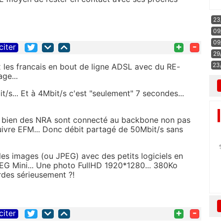
23
09
09
+
-
citer
29
23
x les francais en bout de ligne ADSL avec du RE-
ge...
s... Et à 4Mbit/s c'est "seulement" 7 secondes...
re bien des NRA sont connecté au backbone non pas
cuivre EFM... Donc débit partagé de 50Mbit/s sans
les images (ou JPEG) avec des petits logiciels en
PEG Mini... Une photo FullHD 1920*1280... 380Ko
rdes sérieusement ?!
+
-
citer