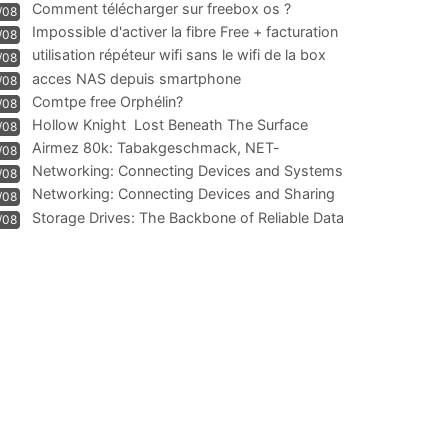
Comment télécharger sur freebox os ?
/08
Impossible d'activer la fibre Free + facturation
/08
résiliation
utilisation répéteur wifi sans le wifi de la box
/08
acces NAS depuis smartphone
/08
Comtpe free Orphélin?
/08
Hollow Knight  Lost Beneath The Surface
/08
Airmez 80k: Tabakgeschmack, NET-
/08
Technologie und Leistung im
Networking: Connecting Devices and Systems
/08
Networking: Connecting Devices and Sharing
/08
Information
Storage Drives: The Backbone of Reliable Data
/08
Management