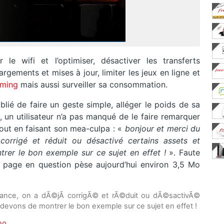
r le
wifi et l’optimiser, désactiver les transferts
rgements et mises à jour, limiter les jeux en ligne et
aming
mais aussi surveiller sa consommation.
ublié de faire un geste simple, alléger le poids de sa
, un utilisateur n’a pas manqué de le faire remarquer
 tout en faisant son mea-culpa : «
bonjour et merci du
corrigé et réduit ou désactivé certains assets et
rer le bon exemple sur ce sujet en effet !
». Faute
a page en question pèse aujourd’hui environ 3,5 Mo
gilance, on a dÃ©jÃ corrigÃ© et rÃ©duit ou dÃ©sactivÃ©
 devons de montrer le bon exemple sur ce sujet en effet !