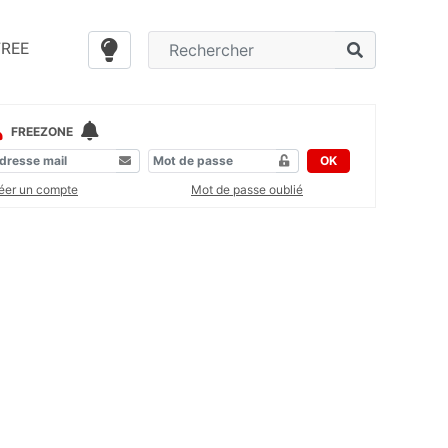
FREE
FREEZONE
OK
éer un compte
Mot de passe oublié