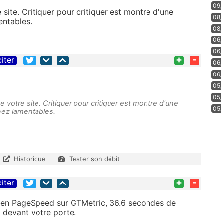
09
 site. Critiquer pour critiquer est montre d'une
08
entables.
08
06
06
+
-
citer
06
06
05
05
e votre site. Critiquer pour critiquer est montre d'une
05
enez lamentables.
Historique
Tester son débit
+
-
citer
e) en PageSpeed sur GTMetric, 36.6 secondes de
devant votre porte.