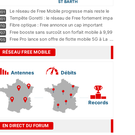
ST BARTH
Le réseau de Free Mobile progresse mais reste le
/01
m
...
Tempête Goretti : le réseau de Free fortement impa
/01
...
Fibre optique : Free annonce un cap important
/10
pass
...
Free booste sans surcoût son forfait mobile à 9,99
/07
...
Free Pro lance son offre de flotte mobile 5G à La
...
/05
RÉSEAU FREE MOBILE
Antennes
Débits
Records
EN DIRECT DU FORUM