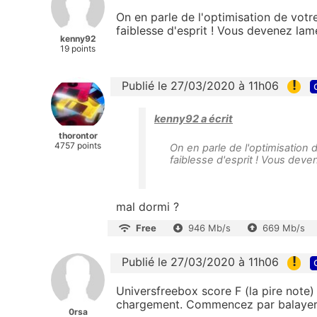
On en parle de l'optimisation de votre
faiblesse d'esprit ! Vous devenez lam
kenny92
19 points
!
Publié le 27/03/2020 à 11h06
kenny92 a écrit
thorontor
4757 points
On en parle de l'optimisation d
faiblesse d'esprit ! Vous dev
mal dormi ?
Free
946 Mb/s
669 Mb/s
!
Publié le 27/03/2020 à 11h06
Universfreebox score F (la pire not
chargement. Commencez par balayer 
0rsa