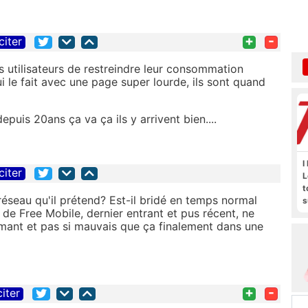
+
-
citer
utilisateurs de restreindre leur consommation
qui le fait avec une page super lourde, ils sont quand
epuis 20ans ça va ça ils y arrivent bien....
I
citer
L
t
réseau qu'il prétend? Est-il bridé en temps normal
s
u de Free Mobile, dernier entrant et pus récent, ne
M
ormant et pas si mauvais que ça finalement dans une
b
+
-
citer