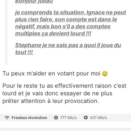
Bonjour julla0
je comprends ta situation, Ignace ne peut
plus rien faire, son compte est dans le
négatif, mais bon s'il a des comptes
multiples ça devient lourd !!!
Stephane je ne sais pas a quoi il joue du
tout !!!
Tu peux m'aider en votant pour moi
Pour le reste tu as effectivement raison c'est
lourd et je vais donc essayer de ne plus
prêter attention à leur provocation.
Freebox révolution
777 Mb/s
431 Mb/s