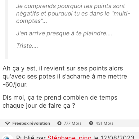
Je comprends pourquoi tes points sont
négatifs et pourquoi tu es dans le "multi-
comptes"...
J'en arrive presque à te plaindre....
Triste....
Ah ça y est, il revient sur ses points alors
qu'avec ses potes il s'acharne à me mettre
-60/jour.
Dis moi, ça te prend combien de temps
chaque jour de faire ça ?
Freebox révolution
777 Mb/s
431 Mb/s
Publié
par
Stéphane_ping
le 12/08/2023