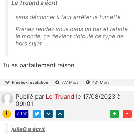
Le Truand a écrit
sans déconner il faut arrêter la fumette
Prenez rendez vous dans un bar et refaite
le monde, ça devient ridicule ce type de
hors sujet
Tu as parfaitement raison.
Freebox révolution
777 Mb/s
431 Mb/s
Publié
par
Le Truand
le 17/08/2023 à
09h01
!
+
-
citer
julla0 a écrit