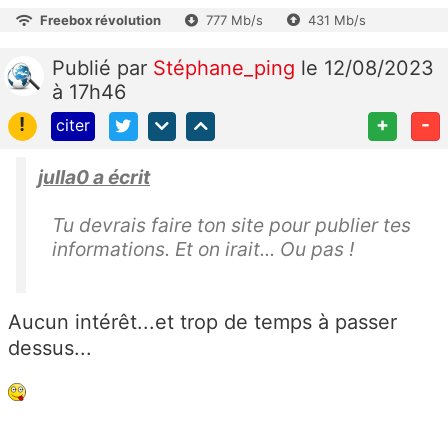
Freebox révolution
777 Mb/s
431 Mb/s
Publié
par
Stéphane_ping
le 12/08/2023
à 17h46
!
+
-
citer
julla0 a écrit
Tu devrais faire ton site pour publier tes
informations. Et on irait... Ou pas !
Aucun intérêt...et trop de temps à passer
dessus...