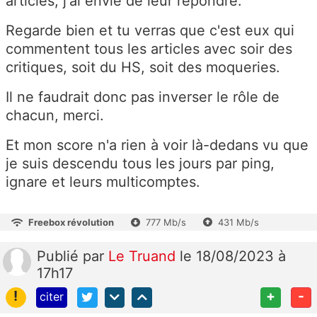
articles, j'ai envie de leur répondre.
Regarde bien et tu verras que c'est eux qui
commentent tous les articles avec soir des
critiques, soit du HS, soit des moqueries.
Il ne faudrait donc pas inverser le rôle de
chacun, merci.
Et mon score n'a rien à voir là-dedans vu que
je suis descendu tous les jours par ping,
ignare et leurs multicomptes.
Freebox révolution
777 Mb/s
431 Mb/s
Publié
par
Le Truand
le 18/08/2023 à
17h17
!
+
-
citer