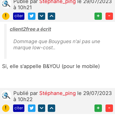
Publié
par
Stéphane_ping
le 29/07/2023
à 10h21
!
+
-
citer
client2free a écrit
Dommage que Bouygues n'ai pas une
marque low-cost..
Si, elle s'appelle B&YOU (pour le mobile)
Publié
par
Stéphane_ping
le 29/07/2023
à 10h22
!
+
-
citer