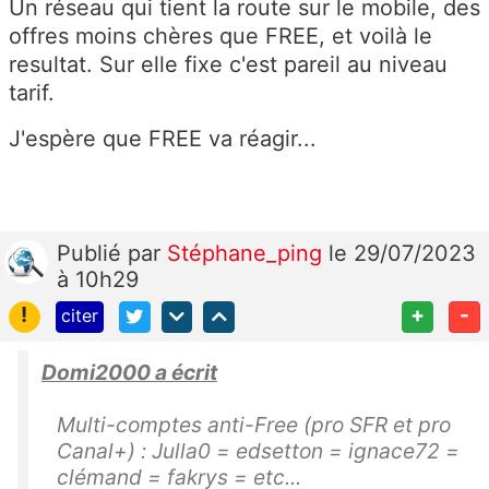
Un réseau qui tient la route sur le mobile, des
offres moins chères que FREE, et voilà le
resultat. Sur elle fixe c'est pareil au niveau
tarif.
J'espère que FREE va réagir...
Publié
par
Stéphane_ping
le 29/07/2023
à 10h29
!
+
-
citer
Domi2000 a écrit
Multi-comptes anti-Free (pro SFR et pro
Canal+) : Julla0 = edsetton = ignace72 =
clémand = fakrys = etc...