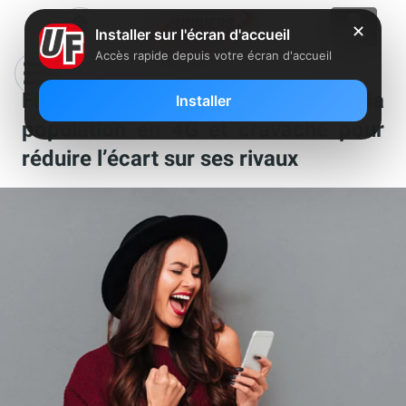
✕
Installer sur l'écran d'accueil
Accès rapide depuis votre écran d'accueil
Free annonce couvrir 95,7% de la
Installer
population en 4G et cravache pour
réduire l’écart sur ses rivaux