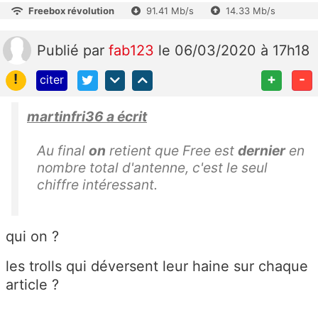
Freebox révolution
91.41 Mb/s
14.33 Mb/s
Publié
par
fab123
le 06/03/2020 à 17h18
!
+
-
citer
martinfri36 a écrit
Au final
on
retient que Free est
dernier
en
nombre total d'antenne, c'est le seul
chiffre intéressant.
qui on ?
les trolls qui déversent leur haine sur chaque
article ?