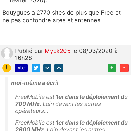
février 2020).
Bouygues a 2770 sites de plus que Free et
ne pas confondre sites et antennes.
Publié
par
Myck205
le 08/03/2020 à
16h28
!
+
-
citer
moi-même a écrit
FreeMobile est
1er dans le déploiement du
700 MHz
. Loin devant les autres
opérateurs...
FreeMobile est
1er dans le déploiement du
2600 MHz
. Loin devant les autres