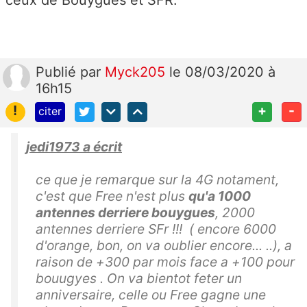
ceux de Bouygues et SFR.
Publié
par
Myck205
le 08/03/2020 à
16h15
!
+
-
citer
jedi1973 a écrit
ce que je remarque sur la 4G notament,
c'est que Free n'est plus
qu'a 1000
antennes derriere bouygues
, 2000
antennes derriere SFr !!! ( encore 6000
d'orange, bon, on va oublier encore... ..), a
raison de +300 par mois face a +100 pour
bouugyes . On va bientot feter un
anniversaire, celle ou Free gagne une