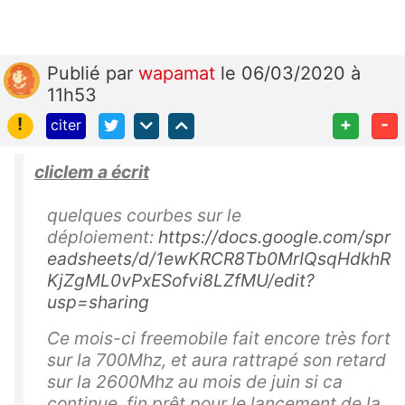
Publié
par
wapamat
le 06/03/2020 à
11h53
!
+
-
citer
cliclem a écrit
quelques courbes sur le
déploiement:
https://docs.google.com/spr
eadsheets/d/1ewKRCR8Tb0MrIQsqHdkhR
KjZgML0vPxESofvi8LZfMU/edit?
usp=sharing
Ce mois-ci freemobile fait encore très fort
sur la 700Mhz, et aura rattrapé son retard
sur la 2600Mhz au mois de juin si ca
continue, fin prêt pour le lancement de la