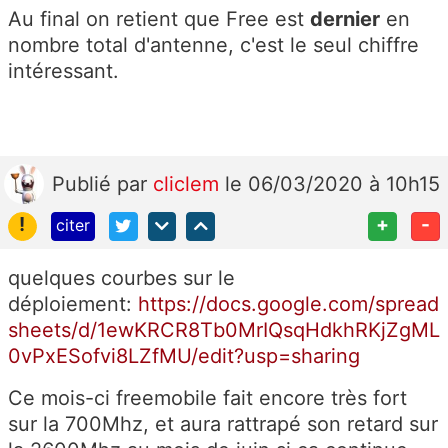
Au final on retient que Free est
dernier
en
nombre total d'antenne, c'est le seul chiffre
intéressant.
Publié
par
cliclem
le 06/03/2020 à 10h15
!
+
-
citer
quelques courbes sur le
déploiement:
https://docs.google.com/spread
sheets/d/1ewKRCR8Tb0MrIQsqHdkhRKjZgML
0vPxESofvi8LZfMU/edit?usp=sharing
Ce mois-ci freemobile fait encore très fort
sur la 700Mhz, et aura rattrapé son retard sur