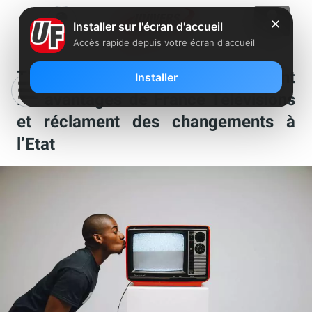
✕
Installer sur l'écran d'accueil
Accès rapide depuis votre écran d'accueil
TF1, M6, Canal+ et Altice critiquent
Installer
les avantages de France Télévisions
et réclament des changements à
l’Etat