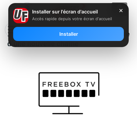
✕
Installer sur l'écran d'accueil
Accès rapide depuis votre écran d'accueil
Freebox TV : arrivée imminente
Installer
d’une nouvelle chaîne