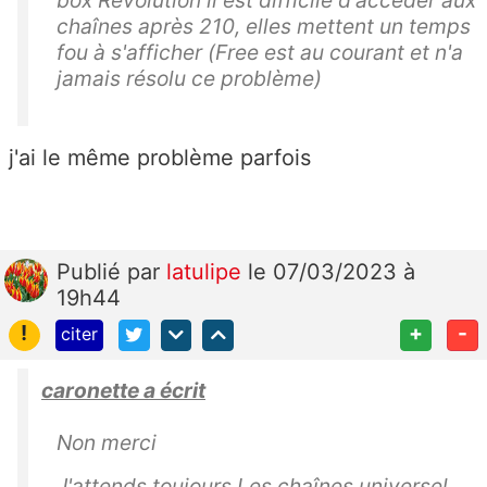
box Révolution il est difficile d'accéder aux
chaînes après 210, elles mettent un temps
fou à s'afficher (Free est au courant et n'a
jamais résolu ce problème)
j'ai le même problème parfois
Publié
par
latulipe
le 07/03/2023 à
19h44
!
+
-
citer
caronette a écrit
Non merci
J'attends toujours Les chaînes universel