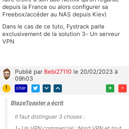
depuis la France ou alors configurer sa
Freebox/accéder au NAS depuis Kiev)
Dans le cas de ce tuto, Fystrack parle
exclusivement de la solution 3- Un serveur
VPN
Publié
par
Bebi27110
le 20/02/2023 à
09h03
!
+
-
citer
BlazeToaster a écrit
Il faut distinguer 3 choses :
1- Un VPN commercial : Nord VPN et tout