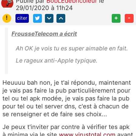
Publié
par
BobLEdébricoleur
le
29/01/2020 à 11h24
!
+
-
citer
FrousseTelecom a écrit
Ah OK je vois tu es super aimable en fait.
Le rageux anti-Apple typique.
Heuuuu bah non, je t'ai répondu, maintenant
je vais pas faire la pub particulièrement pour
tel ou tel apk modée, je vais pas faire la pub
pour tel ou tel server dns, c'est à chacun de
se renseigner et de faire ses choix...
Je peux t'inviter par contre à vérifier tes apk
à minima via le site
www.virustotal.com
avant