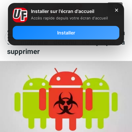
✕
Installer sur l'écran d'accueil
Accès rapide depuis votre écran d'accueil
Smartphones Android : attention à
Installer
ce malware devenu compliqué à
supprimer