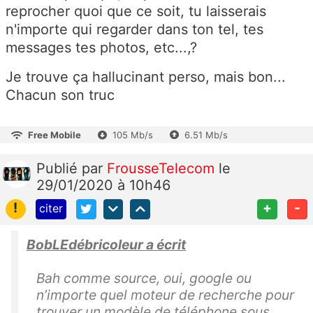
reprocher quoi que ce soit, tu laisserais
n'importe qui regarder dans ton tel, tes
messages tes photos, etc...,?
Je trouve ça hallucinant perso, mais bon...
Chacun son truc
Free Mobile
105 Mb/s
6.51 Mb/s
Publié
par
FrousseTelecom
le
29/01/2020 à 10h46
!
+
-
citer
BobLEdébricoleur a écrit
Bah comme source, oui, google ou
n’importe quel moteur de recherche pour
trouver un modèle de téléphone sous