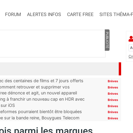
FORUM
ALERTES INFOS
CARTE FREE
SITES THÉMA-
PUBLICITÉ
Cr
 des centaines de films et 7 jours offerts
Brèves
 comment retrouver et supprimer vos
Brèves
ree dénonce et agit, un nouvel appareil
Brèves
ming à franchir un nouveau cap en HDR avec
Brèves
 sur iOS
Brèves
ateformes pourraient bientôt être bloquées
Brèves
tée sur la bande reine, Bouygues Telecom
Brèves
fois parmi les marques