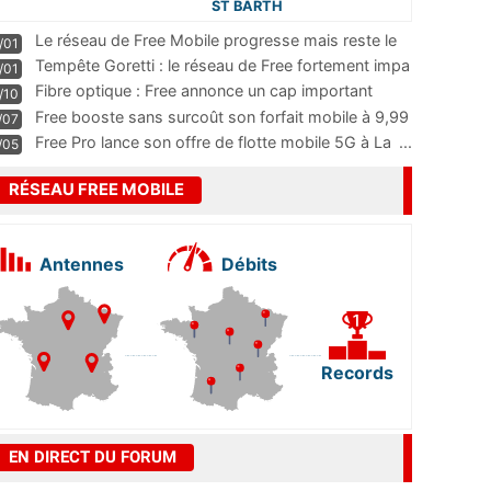
ST BARTH
Le réseau de Free Mobile progresse mais reste le
/01
m
...
Tempête Goretti : le réseau de Free fortement impa
/01
...
Fibre optique : Free annonce un cap important
/10
pass
...
Free booste sans surcoût son forfait mobile à 9,99
/07
...
Free Pro lance son offre de flotte mobile 5G à La
...
/05
RÉSEAU FREE MOBILE
Antennes
Débits
Records
EN DIRECT DU FORUM