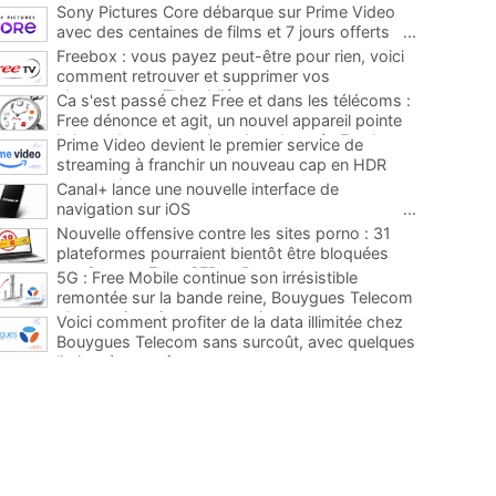
Sony Pictures Core débarque sur Prime Video
avec des centaines de films et 7 jours offerts
...
Freebox : vous payez peut-être pour rien, voici
comment retrouver et supprimer vos
abonnements TV oubliés
...
Ca s'est passé chez Free et dans les télécoms :
Free dénonce et agit, un nouvel appareil pointe
le bout de son nez chez des abonnés Freebox...
Prime Video devient le premier service de
...
streaming à franchir un nouveau cap en HDR
avec ce lancement
...
Canal+ lance une nouvelle interface de
navigation sur iOS
...
Nouvelle offensive contre les sites porno : 31
plateformes pourraient bientôt être bloquées
par Orange, Free, SFR et Bouygues
...
5G : Free Mobile continue son irrésistible
remontée sur la bande reine, Bouygues Telecom
plus que jamais sous pression
...
Voici comment profiter de la data illimitée chez
Bouygues Telecom sans surcoût, avec quelques
limites à connaître
...