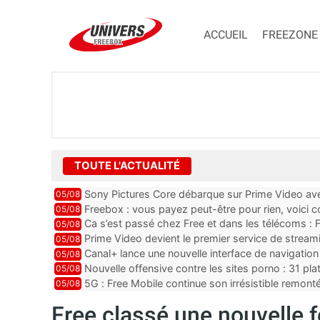
ACCUEIL
FREEZONE
TOUTE L'ACTUALITÉ
Sony Pictures Core débarque sur Prime Video avec
05/08
Freebox : vous payez peut-être pour rien, voici
05/08
abonnements TV oubliés
Ca s’est passé chez Free et dans les télécoms : F
05/08
pointe le bout de...
Prime Video devient le premier service de strea
05/08
ce lancement
Canal+ lance une nouvelle interface de navigation
05/08
Nouvelle offensive contre les sites porno : 31 pl
05/08
par Orange, Free, SF...
5G : Free Mobile continue son irrésistible remon
05/08
plus que jamais sous pr...
Free classé une nouvelle 