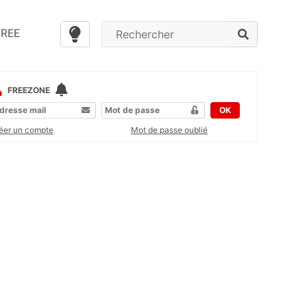
FREE
FREEZONE
OK
éer un compte
Mot de passe oublié