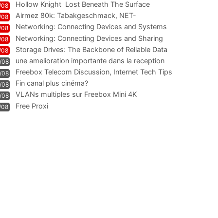
Hollow Knight  Lost Beneath The Surface
/08
Airmez 80k: Tabakgeschmack, NET-
/08
Technologie und Leistung im
Networking: Connecting Devices and Systems
/08
Networking: Connecting Devices and Sharing
/08
Information
Storage Drives: The Backbone of Reliable Data
/08
Management
une amelioration importante dans la reception
/08
WIFI
Freebox Telecom Discussion, Internet Tech Tips
/08
Communi
Fin canal plus cinéma?
/08
VLANs multiples sur Freebox Mini 4K
/08
Free Proxi
/08