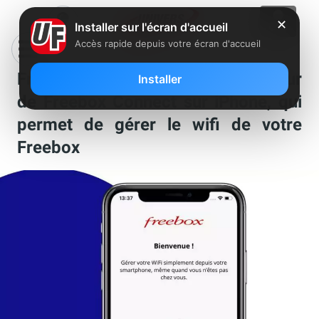
✕
Installer sur l'écran d'accueil
Accès rapide depuis votre écran d'accueil
Free lance une nouvelle mise à jour
Installer
de Freebox Connect sur iPhone, qui
permet de gérer le wifi de votre
Freebox