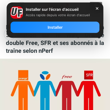
✕
Installer sur l'écran d'accueil
Accès rapide depuis votre écran d'accueil
Bouygues Telecom assoit sa
Installer
domination sur le WiFi, Orange
double Free, SFR et ses abonnés à la
traîne selon nPerf