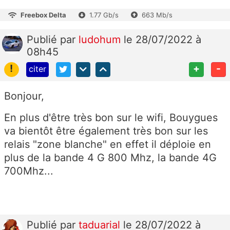
Freebox Delta
1.77 Gb/s
663 Mb/s
Publié
par
ludohum
le 28/07/2022 à
08h45
!
+
-
citer
Bonjour,
En plus d'être très bon sur le wifi, Bouygues
va bientôt être également très bon sur les
relais "zone blanche" en effet il déploie en
plus de la bande 4 G 800 Mhz, la bande 4G
700Mhz...
Publié
par
taduarial
le 28/07/2022 à