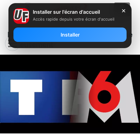
✕
Installer sur l'écran d'accueil
Accès rapide depuis votre écran d'accueil
La fusion de TF1 et M6 se complique
Installer
sérieusement