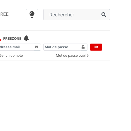
FREE
FREEZONE
OK
éer un compte
Mot de passe oublié