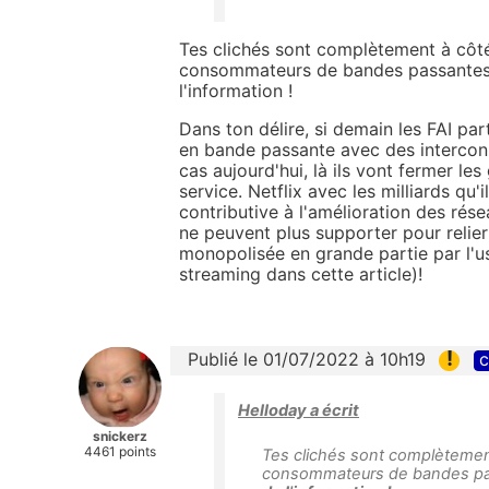
Tes clichés sont complètement à côt
consommateurs de bandes passantes e
l'information !
Dans ton délire, si demain les FAI pa
en bande passante avec des interconne
cas aujourd'hui, là ils vont fermer les
service. Netflix avec les milliards qu
contributive à l'amélioration des rése
ne peuvent plus supporter pour relie
monopolisée en grande partie par l'u
streaming dans cette article)!
!
Publié le 01/07/2022 à 10h19
c
Helloday a écrit
snickerz
4461 points
Tes clichés sont complètemen
consommateurs de bandes p