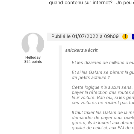
quand contenu sur internet? Un peu d
!
Publié le 01/07/2022 à 09h09
snickerz a écrit
Helloday
854 points
Et les dizaines de millions d'
Et si les Gafam se pètent la g
de petits acteurs ?
Cette logique n'a aucun sens.
payer la réfection des routes
leur voiture. Bah oui, si les ge
ces voitures ne roulent pas tou
Il faut taxer les Gafam de la 
demander de payer pour quelque 
gèrent, ils le louent aux abonn
qualité de celui ci, aux FAI de