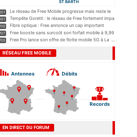
ST BARTH
Le réseau de Free Mobile progresse mais reste le
/01
m
...
Tempête Goretti : le réseau de Free fortement impa
/01
...
Fibre optique : Free annonce un cap important
/10
pass
...
Free booste sans surcoût son forfait mobile à 9,99
/07
...
Free Pro lance son offre de flotte mobile 5G à La
...
/05
RÉSEAU FREE MOBILE
Antennes
Débits
Records
EN DIRECT DU FORUM