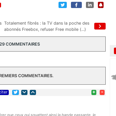
s
Totalement fibrés : la TV dans la poche des
abonnés Freebox, refuser Free mobile (...)
 29 COMMENTAIRES
PREMIERS COMMENTAIRES.
+
-
citer
rer que ceux qui squattent ainsi la bande passante, le