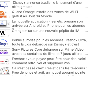
Disney+ annonce étudier le lancement d'une
offre gratuite
...
Quand Orange installe des zones de Wi-Fi
gratuit au Bout du Monde
...
La nouvelle application Freenetic prépare son
arrivée sur Android et iPhone pour les abonnés
Freebox, testez la
...
Orange mise sur une nouvelle pépite de l'IA
...
Bonne surprise pour les abonnés Freebox Ultra,
toute la Liga débarque sur Disney+ et c'est
inclus
...
Sony Pictures Core débarque sur Prime Video
avec des centaines de films et 7 jours offerts
...
Freebox : vous payez peut-être pour rien, voici
comment retrouver et supprimer vos
abonnements TV oubliés
...
Ca s'est passé chez Free et dans les télécoms :
Free dénonce et agit, un nouvel appareil pointe
le bout de son nez chez des abonnés Freebox...
...