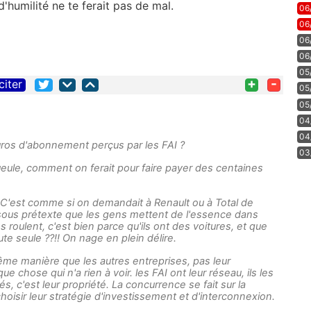
'humilité ne te ferait pas de mal.
06
06
06
06
05
+
-
citer
05
05
04
04
euros d'abonnement perçus par les FAI ?
03
ueule, comment on ferait pour faire payer des centaines
 C'est comme si on demandait à Renault ou à Total de
 sous prétexte que les gens mettent de l'essence dans
ns roulent, c'est bien parce qu'ils ont des voitures, et que
te seule ??!! On nage en plein délire.
même manière que les autres entreprises, pas leur
chose qui n'a rien à voir. les FAI ont leur réseau, ils les
és, c'est leur propriété. La concurrence se fait sur la
 choisir leur stratégie d'investissement et d'interconnexion.