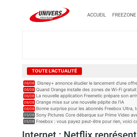
ACCUEIL
FREEZONE
TOUTE L'ACTUALITÉ
Disney+ annonce étudier le lancement d’une offre
06/08
Quand Orange installe des zones de Wi-Fi gratui
06/08
La nouvelle application Freenetic prépare son arr
06/08
abonnés Freebox, testez la
Orange mise sur une nouvelle pépite de l’IA
06/08
Bonne surprise pour les abonnés Freebox Ultra, t
06/08
inclus
Sony Pictures Core débarque sur Prime Video avec
05/08
Freebox : vous payez peut-être pour rien, voici
05/08
abonnements TV oubliés
Internet : Netflix représen