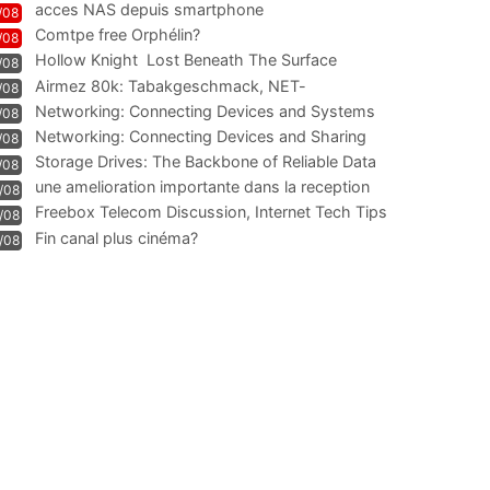
acces NAS depuis smartphone
/08
Comtpe free Orphélin?
/08
Hollow Knight  Lost Beneath The Surface
/08
Airmez 80k: Tabakgeschmack, NET-
/08
Technologie und Leistung im
Networking: Connecting Devices and Systems
/08
Networking: Connecting Devices and Sharing
/08
Information
Storage Drives: The Backbone of Reliable Data
/08
Management
une amelioration importante dans la reception
/08
WIFI
Freebox Telecom Discussion, Internet Tech Tips
/08
Communi
Fin canal plus cinéma?
/08