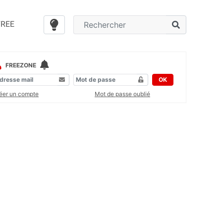
FREE
FREEZONE
OK
éer un compte
Mot de passe oublié