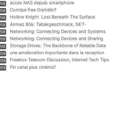
acces NAS depuis smartphone
/08
Comtpe free Orphélin?
/08
Hollow Knight  Lost Beneath The Surface
/08
Airmez 80k: Tabakgeschmack, NET-
/08
Technologie und Leistung im
Networking: Connecting Devices and Systems
/08
Networking: Connecting Devices and Sharing
/08
Information
Storage Drives: The Backbone of Reliable Data
/08
Management
une amelioration importante dans la reception
/08
WIFI
Freebox Telecom Discussion, Internet Tech Tips
/08
Communi
Fin canal plus cinéma?
/08