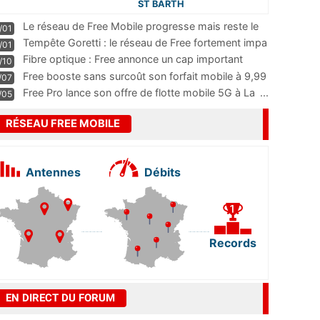
ST BARTH
Le réseau de Free Mobile progresse mais reste le
/01
m
...
Tempête Goretti : le réseau de Free fortement impa
/01
...
Fibre optique : Free annonce un cap important
/10
pass
...
Free booste sans surcoût son forfait mobile à 9,99
/07
...
Free Pro lance son offre de flotte mobile 5G à La
...
/05
RÉSEAU FREE MOBILE
Antennes
Débits
Records
EN DIRECT DU FORUM