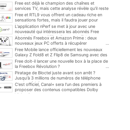
Free est déjà le champion des chaînes et
services TV, mais cette analyse révèle qu'il reste
encore au moins 141 ajouts possibles
...
Free et RTL9 vous offrent un cadeau riche en
sensations fortes, mais il faudra jouer pour
l'obtenir
...
L'application nPerf se met à jour avec une
nouveauté qui intéressera les abonnés Free
Mobile, Orange, SFR et Bouygues Telecom
...
Abonnés Freebox et Amazon Prime : deux
nouveaux jeux PC offerts à récupérer
...
Free Mobile lance officiellement les nouveaux
Galaxy Z Fold8 et Z Flip8 de Samsung avec des
promos et des cadeaux
...
Free doit-il lancer une nouvelle box à la place de
la Freebox Révolution ?
...
Piratage de Bloctel juste avant son arrêt ?
Jusqu'à 3 millions de numéros de téléphone
auraient fuité
...
C'est officiel, Canal+ sera l'un des premiers à
proposer des contenus compatibles Dolby
Vision 2
...