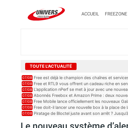
ACCUEIL
FREEZONE
TOUTE L'ACTUALITÉ
Free est déjà le champion des chaînes et services 
07/08
encore au moin...
Free et RTL9 vous offrent un cadeau riche en sens
07/08
l’obtenir
L’application nPerf se met à jour avec une nouvea
07/08
Mobile, Orange, SFR ...
Abonnés Freebox et Amazon Prime : deux nouveau
07/08
Free Mobile lance officiellement les nouveaux Ga
07/08
des promos et des cadeaux
Free doit-il lancer une nouvelle box à la place de
07/08
Piratage de Bloctel juste avant son arrêt ? Jusqu
07/08
auraient fuité
Le nouveau système d’ale