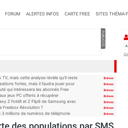
FORUM
ALERTES INFOS
CARTE FREE
SITES THÉMA-
PUBLICITÉ
Cr
TV, mais cette analyse révèle qu’il reste
Brèves
ations fortes, mais il faudra jouer pour
Brèves
uté qui intéressera les abonnés Free
Brèves
x jeux PC offerts à récupérer
Brèves
laxy Z Fold8 et Z Flip8 de Samsung avec
Brèves
 la Freebox Révolution ?
Brèves
’à 3 millions de numéros de téléphone
Brèves
rte des populations par SMS