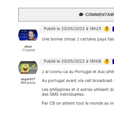
COMMENTAIRE
!
Publié le 20/05/2022 à 16h25
Une bonne chose :) certains pays fai
elron
-71 points
!
Publié le 20/05/2022 à 18h08
J ai coonu ca au Portugal et Aux phil
asgard77
Au portugal avant via cell broadcas
869 points
Les philippines et d autres utilisent d
des SMS individuelles.
Par CB on atteint tout le monde au 