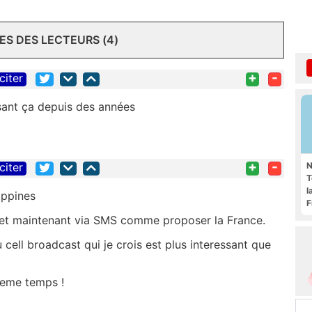
S DES LECTEURS (4)
+
-
citer
sant ça depuis des années
+
-
N
citer
T
l
ippines
F
t et maintenant via SMS comme proposer la France.
u cell broadcast qui je crois est plus interessant que
meme temps !