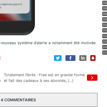
06
06
06
06
05
05
05
04
 nouveau système d’alerte a notamment été motivée
04
03
Totalement fibrés : Free est en grande forme
e
et fait des cadeaux à ses abonnés, (...)
 4 COMMENTAIRES