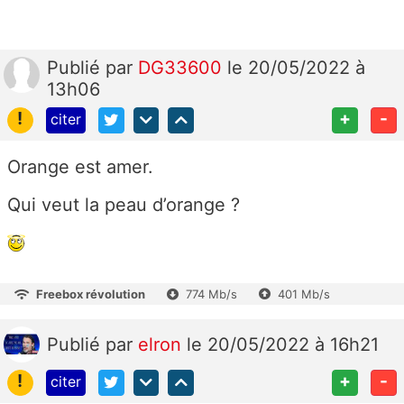
Publié
par
DG33600
le 20/05/2022 à
13h06
!
+
-
citer
Orange est amer.
Qui veut la peau d’orange ?
Freebox révolution
774 Mb/s
401 Mb/s
Publié
par
elron
le 20/05/2022 à 16h21
!
+
-
citer