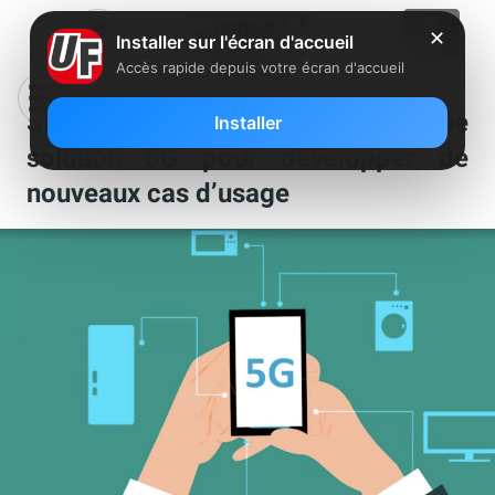
✕
Installer sur l'écran d'accueil
Accès rapide depuis votre écran d'accueil
SFR ouvre son réseau à une nouvelle
Installer
solution 5G pour développer de
nouveaux cas d’usage