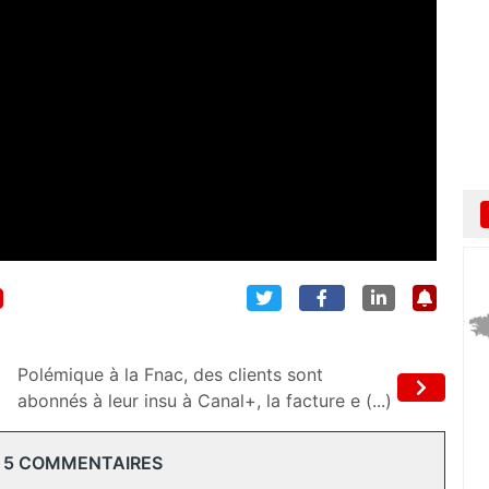
Polémique à la Fnac, des clients sont
abonnés à leur insu à Canal+, la facture e (...)
 5 COMMENTAIRES