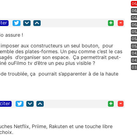
06
06
06
+
-
iter
06
05
rio assure !
05
: imposer aux constructeurs un seul bouton, pour
05
semble des plates-formes. Un peu comme c’est le cas
04
’usagés d’organiser son espace. Ça permettrait peut-
04
né ouFilmo tv d’être un peu plus visible ?
03
de troublée, ça pourrait s’apparenter à de la haute
+
-
citer
uches Netflix, Priime, Rakuten et une touche libre
choix.