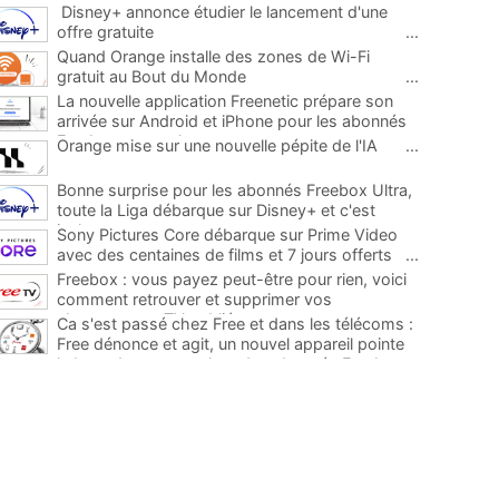
Disney+ annonce étudier le lancement d'une
offre gratuite
...
Quand Orange installe des zones de Wi-Fi
gratuit au Bout du Monde
...
La nouvelle application Freenetic prépare son
arrivée sur Android et iPhone pour les abonnés
Freebox, testez la
...
Orange mise sur une nouvelle pépite de l'IA
...
Bonne surprise pour les abonnés Freebox Ultra,
toute la Liga débarque sur Disney+ et c'est
inclus
...
Sony Pictures Core débarque sur Prime Video
avec des centaines de films et 7 jours offerts
...
Freebox : vous payez peut-être pour rien, voici
comment retrouver et supprimer vos
abonnements TV oubliés
...
Ca s'est passé chez Free et dans les télécoms :
Free dénonce et agit, un nouvel appareil pointe
le bout de son nez chez des abonnés Freebox...
...