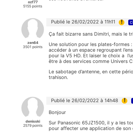
ozf77
5155 points
!
Publié le 26/02/2022 à 11h11
c
Ça fait bizarre sans Dimitri, mais le t
zen64
Une solution pour les plates-formes 
3501 points
accéder à un espace regroupant l’en
pour la V5 HD. Et laiser le choix a l
être à des services comme Univers Ci
Le sabotage d’antenne, en cette pério
trahison.
!
Publié le 26/02/2022 à 14h48
Bonjour
denisski
Sur Panasonic 65JZ1500, il y a les to
2579 points
pour affecter une application de son 