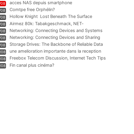
acces NAS depuis smartphone
/08
Comtpe free Orphélin?
/08
Hollow Knight  Lost Beneath The Surface
/08
Airmez 80k: Tabakgeschmack, NET-
/08
Technologie und Leistung im
Networking: Connecting Devices and Systems
/08
Networking: Connecting Devices and Sharing
/08
Information
Storage Drives: The Backbone of Reliable Data
/08
Management
une amelioration importante dans la reception
/08
WIFI
Freebox Telecom Discussion, Internet Tech Tips
/08
Communi
Fin canal plus cinéma?
/08