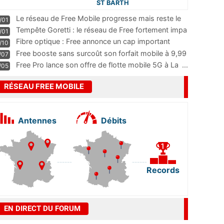
ST BARTH
Le réseau de Free Mobile progresse mais reste le
/01
m
...
Tempête Goretti : le réseau de Free fortement impa
/01
...
Fibre optique : Free annonce un cap important
/10
pass
...
Free booste sans surcoût son forfait mobile à 9,99
/07
...
Free Pro lance son offre de flotte mobile 5G à La
...
/05
RÉSEAU FREE MOBILE
Antennes
Débits
Records
EN DIRECT DU FORUM