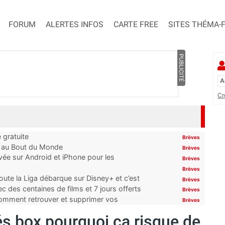
FORUM
ALERTES INFOS
CARTE FREE
SITES THÉMA-
PUBLICITÉ
Cr
 gratuite
Brèves
t au Bout du Monde
Brèves
ivée sur Android et iPhone pour les
Brèves
Brèves
oute la Liga débarque sur Disney+ et c’est
Brèves
 des centaines de films et 7 jours offerts
Brèves
 comment retrouver et supprimer vos
Brèves
és box pourquoi ça risque de