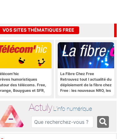
VOS SITES THÉMATIQUES FREE
élécom'hic
La Fibre Chez Free
rèves humoristiques
Retrouvez tout l actualité du
utour des télécoms. Free,
déploiement de la fibre chez
range, Bouygues et SFR,
Free : les nouveaux NRO, les
ous y passent.
tutoriels, les astuces, etc.
Actuly
L'info numérique