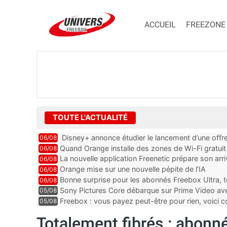
ACCUEIL
FREEZONE
TOUTE L'ACTUALITÉ
Disney+ annonce étudier le lancement d’une offre
06/08
Quand Orange installe des zones de Wi-Fi gratui
06/08
La nouvelle application Freenetic prépare son arr
06/08
abonnés Freebox, testez la
Orange mise sur une nouvelle pépite de l’IA
06/08
Bonne surprise pour les abonnés Freebox Ultra, t
06/08
inclus
Sony Pictures Core débarque sur Prime Video avec
05/08
Freebox : vous payez peut-être pour rien, voici
05/08
abonnements TV oubliés
Totalement fibrés : abonn