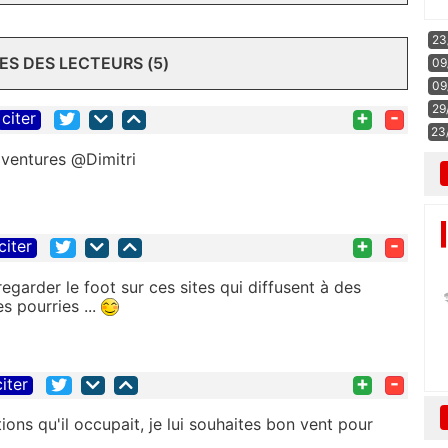
23
S DES LECTEURS (5)
09
09
29
+
-
citer
23
aventures @Dimitri
+
-
citer
regarder le foot sur ces sites qui diffusent à des
 pourries ...
+
-
citer
ions qu'il occupait, je lui souhaites bon vent pour