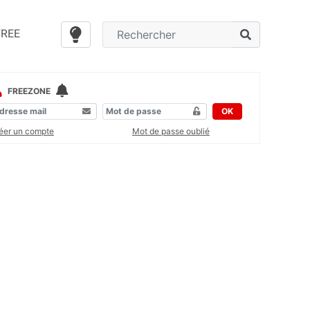
FREE
FREEZONE
OK
éer un compte
Mot de passe oublié