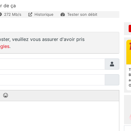
r de ça
272 Mb/s
Historique
Tester son débit
ster, veuillez vous assurer d'avoir pris
gles
.
T
B
a
O
t