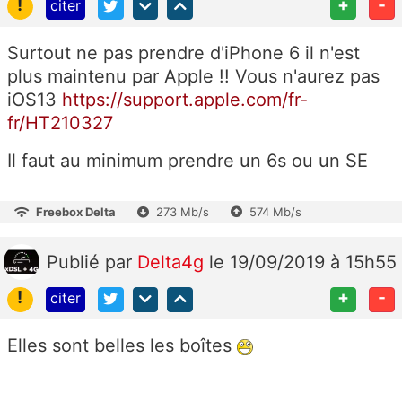
!
+
-
citer
Surtout ne pas prendre d'iPhone 6 il n'est
plus maintenu par Apple !! Vous n'aurez pas
iOS13
https://support.apple.com/fr-
fr/HT210327
Il faut au minimum prendre un 6s ou un SE
Freebox Delta
273 Mb/s
574 Mb/s
Publié
par
Delta4g
le 19/09/2019 à 15h55
!
+
-
citer
Elles sont belles les boîtes