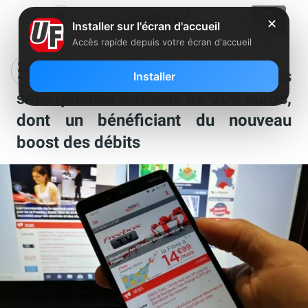
✕
Installer sur l'écran d'accueil
Accès rapide depuis votre écran d'accueil
Free Mobile : comparatif des
Installer
smartphones à moins de 200 euros,
dont un bénéficiant du nouveau
boost des débits