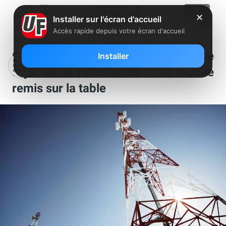
✕
Installer sur l'écran d'accueil
Accès rapide depuis votre écran d'accueil
Orange, Free, Bouygues et SFR : le
Installer
sujet de la réforme de l’Ifer mobile
remis sur la table