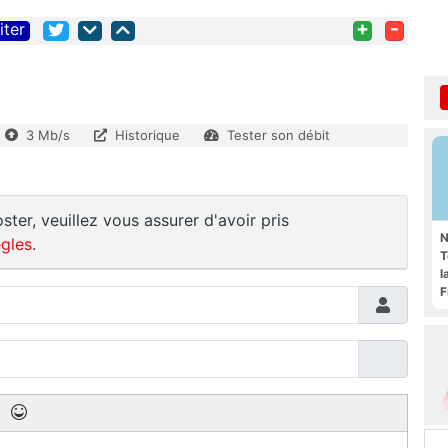
+
-
iter
3 Mb/s
Historique
Tester son débit
ster, veuillez vous assurer d'avoir pris
N
gles
.
T
l
F