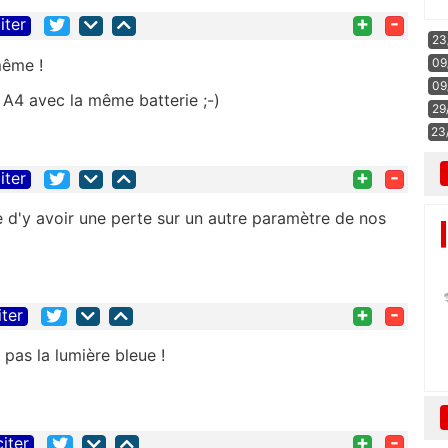
+
-
iter
23
même !
09
09
A4 avec la même batterie ;-)
29
23
+
-
iter
que d'y avoir une perte sur un autre paramètre de nos
+
-
iter
pas la lumière bleue !
+
-
citer