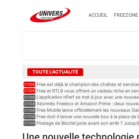
ACCUEIL
FREEZONE
TOUTE L'ACTUALITÉ
Free est déjà le champion des chaînes et services 
07/08
encore au moin...
Free et RTL9 vous offrent un cadeau riche en sens
07/08
l’obtenir
L’application nPerf se met à jour avec une nouvea
07/08
Mobile, Orange, SFR ...
Abonnés Freebox et Amazon Prime : deux nouveau
07/08
Free Mobile lance officiellement les nouveaux Ga
07/08
des promos et des cadeaux
Free doit-il lancer une nouvelle box à la place de
07/08
Piratage de Bloctel juste avant son arrêt ? Jusqu
07/08
auraient fuité
Une nouvelle technologie 