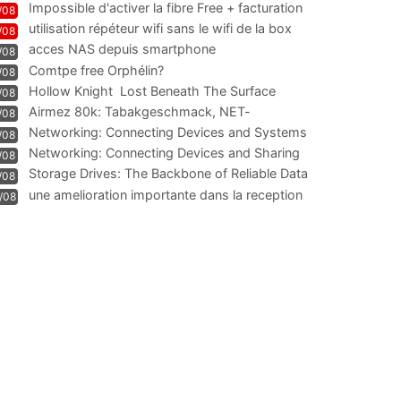
Impossible d'activer la fibre Free + facturation
/08
résiliation
utilisation répéteur wifi sans le wifi de la box
/08
acces NAS depuis smartphone
/08
Comtpe free Orphélin?
/08
Hollow Knight  Lost Beneath The Surface
/08
Airmez 80k: Tabakgeschmack, NET-
/08
Technologie und Leistung im
Networking: Connecting Devices and Systems
/08
Networking: Connecting Devices and Sharing
/08
Information
Storage Drives: The Backbone of Reliable Data
/08
Management
une amelioration importante dans la reception
/08
WIFI