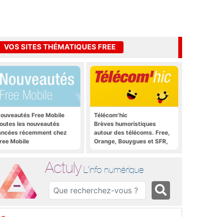
VOS SITES THÉMATIQUES FREE
ouveautés Free Mobile
Télécom'hic
outes les nouveautés
Brèves humoristiques
ancées récemment chez
autour des télécoms. Free,
ree Mobile
Orange, Bouygues et SFR,
tous y passent.
Actuly
L'info numérique