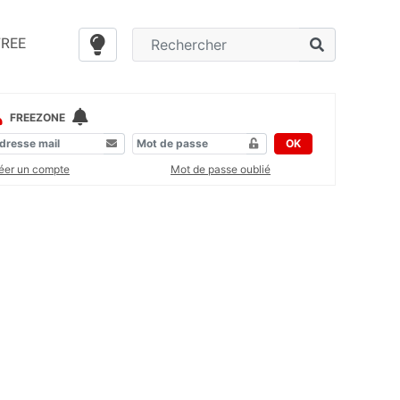
FREE
FREEZONE
OK
éer un compte
Mot de passe oublié