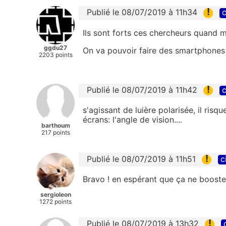
!
Publié le 08/07/2019 à 11h34
c
Ils sont forts ces chercheurs quand 
ggdu27
On va pouvoir faire des smartphones 
2203 points
!
Publié le 08/07/2019 à 11h42
c
s'agissant de luière polarisée, il ris
écrans: l'angle de vision....
barthoum
217 points
!
Publié le 08/07/2019 à 11h51
c
Bravo ! en espérant que ça ne booste 
sergioleon
1272 points
!
Publié le 08/07/2019 à 13h32