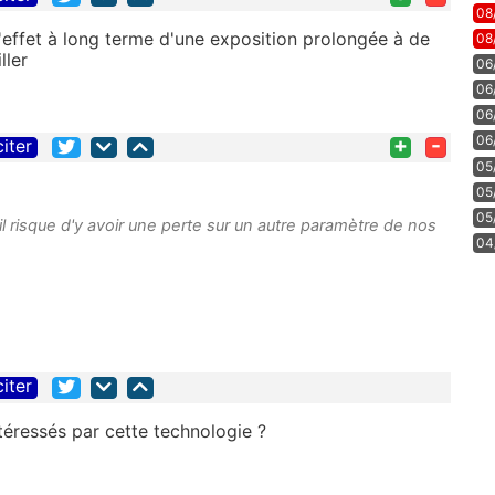
08
'effet à long terme d'une exposition prolongée à de
08
ller
06
06
06
+
-
06
citer
05
05
05
 il risque d'y avoir une perte sur un autre paramètre de nos
04
citer
ntéressés par cette technologie ?