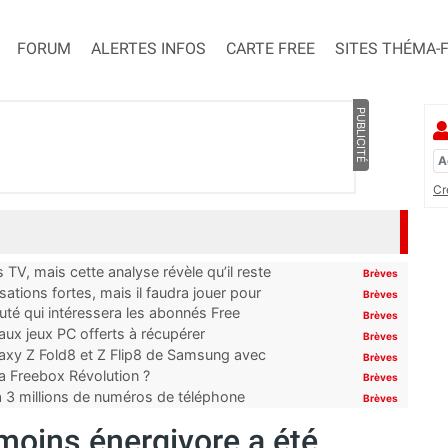
FORUM
ALERTES INFOS
CARTE FREE
SITES THÉMA-
PUBLICITÉ
Cr
TV, mais cette analyse révèle qu’il reste
Brèves
ations fortes, mais il faudra jouer pour
Brèves
uté qui intéressera les abonnés Free
Brèves
x jeux PC offerts à récupérer
Brèves
laxy Z Fold8 et Z Flip8 de Samsung avec
Brèves
 la Freebox Révolution ?
Brèves
’à 3 millions de numéros de téléphone
Brèves
moins énergivore a été