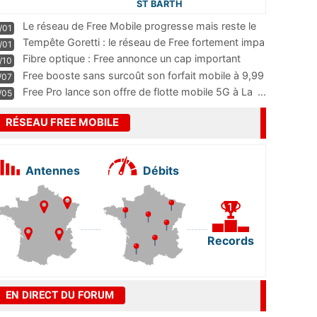
ST BARTH
Le réseau de Free Mobile progresse mais reste le
/01
m
...
Tempête Goretti : le réseau de Free fortement impa
/01
...
Fibre optique : Free annonce un cap important
/10
pass
...
Free booste sans surcoût son forfait mobile à 9,99
/07
...
Free Pro lance son offre de flotte mobile 5G à La
...
/05
RÉSEAU FREE MOBILE
Antennes
Débits
Records
EN DIRECT DU FORUM