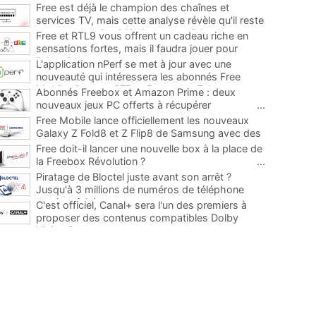
Free est déjà le champion des chaînes et
services TV, mais cette analyse révèle qu'il reste
encore au moins 141 ajouts possibles
...
Free et RTL9 vous offrent un cadeau riche en
sensations fortes, mais il faudra jouer pour
l'obtenir
...
L'application nPerf se met à jour avec une
nouveauté qui intéressera les abonnés Free
Mobile, Orange, SFR et Bouygues Telecom
...
Abonnés Freebox et Amazon Prime : deux
nouveaux jeux PC offerts à récupérer
...
Free Mobile lance officiellement les nouveaux
Galaxy Z Fold8 et Z Flip8 de Samsung avec des
promos et des cadeaux
...
Free doit-il lancer une nouvelle box à la place de
la Freebox Révolution ?
...
Piratage de Bloctel juste avant son arrêt ?
Jusqu'à 3 millions de numéros de téléphone
auraient fuité
...
C'est officiel, Canal+ sera l'un des premiers à
proposer des contenus compatibles Dolby
Vision 2
...