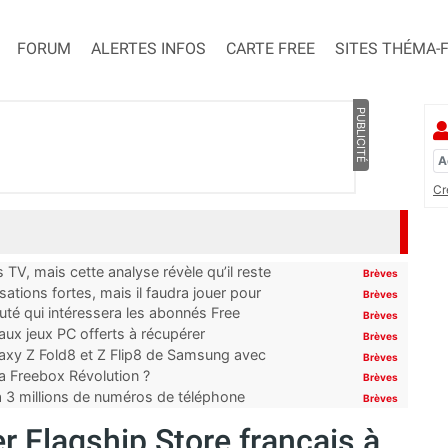
FORUM
ALERTES INFOS
CARTE FREE
SITES THÉMA-
PUBLICITÉ
Cr
TV, mais cette analyse révèle qu’il reste
Brèves
ations fortes, mais il faudra jouer pour
Brèves
uté qui intéressera les abonnés Free
Brèves
x jeux PC offerts à récupérer
Brèves
laxy Z Fold8 et Z Flip8 de Samsung avec
Brèves
 la Freebox Révolution ?
Brèves
’à 3 millions de numéros de téléphone
Brèves
r Flagship Store français à