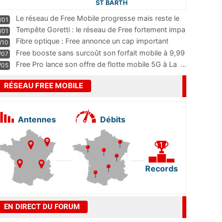
ST BARTH
Le réseau de Free Mobile progresse mais reste le
/01
m
...
Tempête Goretti : le réseau de Free fortement impa
/01
...
Fibre optique : Free annonce un cap important
/10
pass
...
Free booste sans surcoût son forfait mobile à 9,99
/07
...
Free Pro lance son offre de flotte mobile 5G à La
...
/05
RÉSEAU FREE MOBILE
Antennes
Débits
Records
EN DIRECT DU FORUM