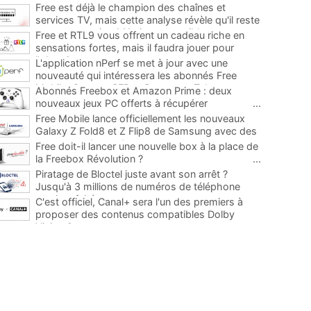
Free est déjà le champion des chaînes et
services TV, mais cette analyse révèle qu'il reste
encore au moins 141 ajouts possibles
...
Free et RTL9 vous offrent un cadeau riche en
sensations fortes, mais il faudra jouer pour
l'obtenir
...
L'application nPerf se met à jour avec une
nouveauté qui intéressera les abonnés Free
Mobile, Orange, SFR et Bouygues Telecom
...
Abonnés Freebox et Amazon Prime : deux
nouveaux jeux PC offerts à récupérer
...
Free Mobile lance officiellement les nouveaux
Galaxy Z Fold8 et Z Flip8 de Samsung avec des
promos et des cadeaux
...
Free doit-il lancer une nouvelle box à la place de
la Freebox Révolution ?
...
Piratage de Bloctel juste avant son arrêt ?
Jusqu'à 3 millions de numéros de téléphone
auraient fuité
...
C'est officiel, Canal+ sera l'un des premiers à
proposer des contenus compatibles Dolby
Vision 2
...