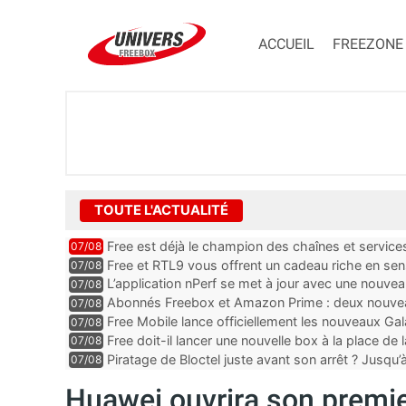
ACCUEIL
FREEZONE
TOUTE L'ACTUALITÉ
Free est déjà le champion des chaînes et services 
07/08
encore au moin...
Free et RTL9 vous offrent un cadeau riche en sens
07/08
l’obtenir
L’application nPerf se met à jour avec une nouvea
07/08
Mobile, Orange, SFR ...
Abonnés Freebox et Amazon Prime : deux nouveau
07/08
Free Mobile lance officiellement les nouveaux Ga
07/08
des promos et des cadeaux
Free doit-il lancer une nouvelle box à la place de
07/08
Piratage de Bloctel juste avant son arrêt ? Jusqu
07/08
auraient fuité
Huawei ouvrira son premie