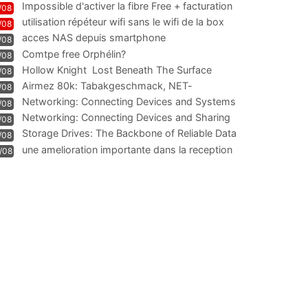
Impossible d'activer la fibre Free + facturation
/08
résiliation
utilisation répéteur wifi sans le wifi de la box
/08
acces NAS depuis smartphone
/08
Comtpe free Orphélin?
/08
Hollow Knight  Lost Beneath The Surface
/08
Airmez 80k: Tabakgeschmack, NET-
/08
Technologie und Leistung im
Networking: Connecting Devices and Systems
/08
Networking: Connecting Devices and Sharing
/08
Information
Storage Drives: The Backbone of Reliable Data
/08
Management
une amelioration importante dans la reception
/08
WIFI