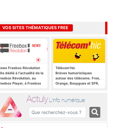
VOS SITES THÉMATIQUES FREE
ews Freebox Révolution
Télécom'hic
ite dédié à l'actualité de la
Brèves humoristiques
reebox Révolution, au
autour des télécoms. Free,
reebox Player, à Freebox
Orange, Bouygues et SFR,
S, Freebox TV, etc.
tous y passent.
Actuly
L'info numérique