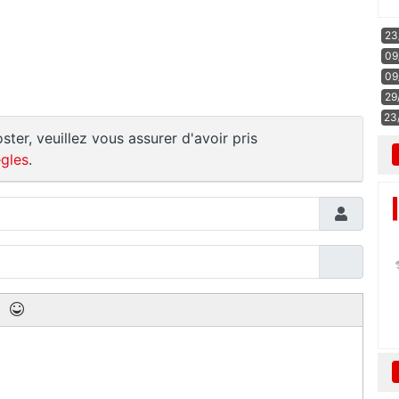
23
09
09
29
23
ster, veuillez vous assurer d'avoir pris
gles
.