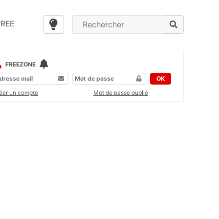
FREE
FREEZONE
OK
éer un compte
Mot de passe oublié