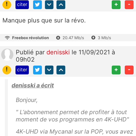
!
+
-
citer
Manque plus que sur la révo.
Freebox révolution
20.47 Mb/s
3 Mb/s
Publié
par
denisski
le 11/09/2021 à
09h02
!
+
-
citer
denisski a écrit
Bonjour,
" L’abonnement permet de profiter à tout
moment de vos programmes en 4K-UHD"
4K-UHD via Mycanal sur la POP, vous avez