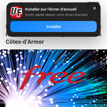
✕
Installer sur l'écran d'accueil
Accès rapide depuis votre écran d'accueil
La fibre Free débarque dans six
Installer
nouvelles villes du département des
Côtes-d’Armor