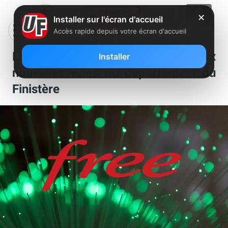
✕
Installer sur l'écran d'accueil
Accès rapide depuis votre écran d'accueil
La fibre Free débarque dans deux
Installer
nouvelles villes du département du
Finistère