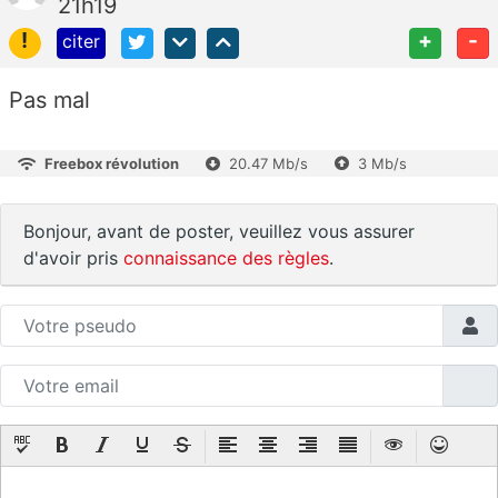
21h19
!
+
-
citer
Pas mal
Freebox révolution
20.47 Mb/s
3 Mb/s
Bonjour, avant de poster, veuillez vous assurer
d'avoir pris
connaissance des règles
.