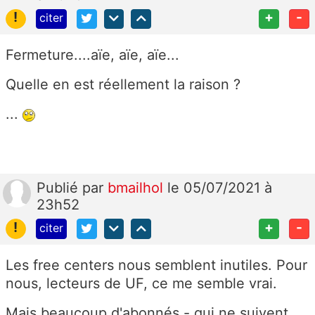
!
+
-
citer
Fermeture....aïe, aïe, aïe...
Quelle en est réellement la raison ?
...
Publié
par
bmailhol
le 05/07/2021 à
23h52
!
+
-
citer
Les free centers nous semblent inutiles. Pour
nous, lecteurs de UF, ce me semble vrai.
Mais beaucoup d'abonnés - qui ne suivent