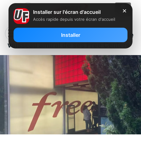
✕
Installer sur l'écran d'accueil
Accès rapide depuis votre écran d'accueil
Free ferme définitivement le
Installer
vaisseau amiral de ses Free Centers