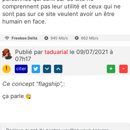
comprennent pas leur utilité et ceux qui ne
sont pas sur ce site veulent avoir un être
humain en face.
Freebox Delta
945 Mb/s
662 Mb/s
Publié
par
taduarial
le 09/07/2021 à
07h17
!
+
-
citer
Ce concept “flagship”,
:
ça parle