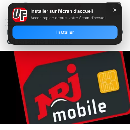
✕
Installer sur l'écran d'accueil
Accès rapide depuis votre écran d'accueil
NRJ Mobile : deux forfaits 60 et 150
Installer
Go en séries limitées