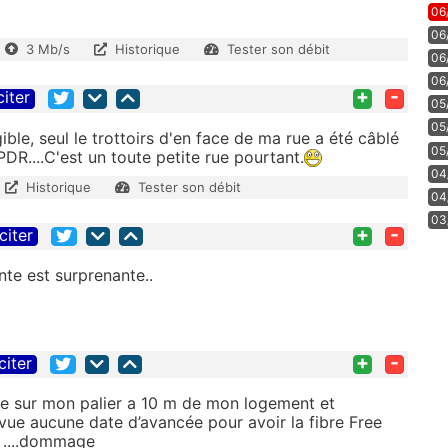
06
06
3 Mb/s
Historique
Tester son débit
06
06
+
-
citer
05
05
ible, seul le trottoirs d'en face de ma rue a été câblé
05
PDR....C'est un toute petite rue pourtant.
04
Historique
Tester son débit
04
03
+
-
citer
te est surprenante..
+
-
citer
rive sur mon palier a 10 m de mon logement et
revue aucune date d’avancée pour avoir la fibre Free
AI ....dommage