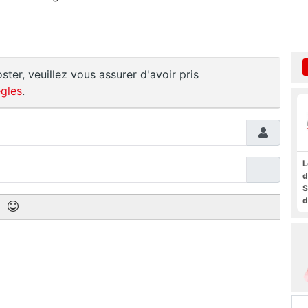
ster, veuillez vous assurer d'avoir pris
gles
.
L
d
S
d
a
f
t
F