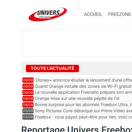
ACCUEIL
FREEZONE
TOUTE L'ACTUALITÉ
Disney+ annonce étudier le lancement d’une offre
06/08
Quand Orange installe des zones de Wi-Fi gratui
06/08
La nouvelle application Freenetic prépare son arr
06/08
abonnés Freebox, testez la
Orange mise sur une nouvelle pépite de l’IA
06/08
Bonne surprise pour les abonnés Freebox Ultra, t
06/08
inclus
Sony Pictures Core débarque sur Prime Video avec
05/08
Freebox : vous payez peut-être pour rien, voici
05/08
abonnements TV oubliés
Reportage Univers Freebox :