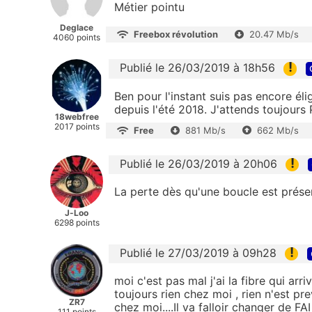
Métier pointu
Deglace
Freebox révolution
20.47 Mb/s
4060 points
!
Publié le 26/03/2019 à 18h56
Ben pour l'instant suis pas encore élig
depuis l'été 2018. J'attends toujours 
18webfree
2017 points
Free
881 Mb/s
662 Mb/s
!
Publié le 26/03/2019 à 20h06
La perte dès qu'une boucle est présen
J-Loo
6298 points
!
Publié le 27/03/2019 à 09h28
moi c'est pas mal j'ai la fibre qui ar
toujours rien chez moi , rien n'est p
ZR7
chez moi....Il va falloir changer de F
111 points