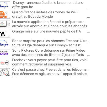
Disney+ annonce étudier le lancement d'une
offre gratuite
...
Quand Orange installe des zones de Wi-Fi
gratuit au Bout du Monde
...
La nouvelle application Freenetic prépare son
arrivée sur Android et iPhone pour les abonnés
Freebox, testez la
...
Orange mise sur une nouvelle pépite de l'IA
...
Bonne surprise pour les abonnés Freebox Ultra,
toute la Liga débarque sur Disney+ et c'est
inclus
...
Sony Pictures Core débarque sur Prime Video
avec des centaines de films et 7 jours offerts
...
Freebox : vous payez peut-être pour rien, voici
comment retrouver et supprimer vos
abonnements TV oubliés
...
Ca s'est passé chez Free et dans les télécoms :
Free dénonce et agit, un nouvel appareil pointe
le bout de son nez chez des abonnés Freebox...
...