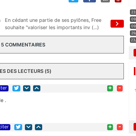
23
09
a
En cédant une partie de ses pylônes, Free
09
souhaite "valoriser les importants inv (...)
29
23
 5 COMMENTAIRES
S DES LECTEURS (5)
+
-
iter
e .
+
-
citer