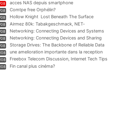
acces NAS depuis smartphone
/08
Comtpe free Orphélin?
/08
Hollow Knight  Lost Beneath The Surface
/08
Airmez 80k: Tabakgeschmack, NET-
/08
Technologie und Leistung im
Networking: Connecting Devices and Systems
/08
Networking: Connecting Devices and Sharing
/08
Information
Storage Drives: The Backbone of Reliable Data
/08
Management
une amelioration importante dans la reception
/08
WIFI
Freebox Telecom Discussion, Internet Tech Tips
/08
Communi
Fin canal plus cinéma?
/08