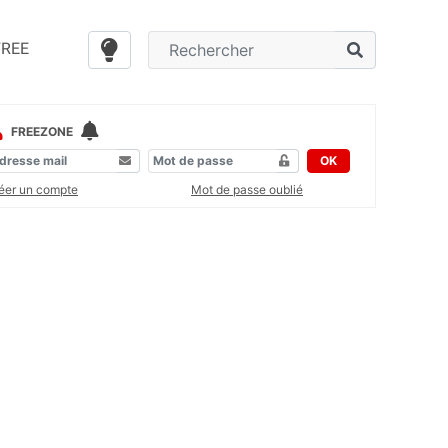
FREE
FREEZONE
OK
éer un compte
Mot de passe oublié