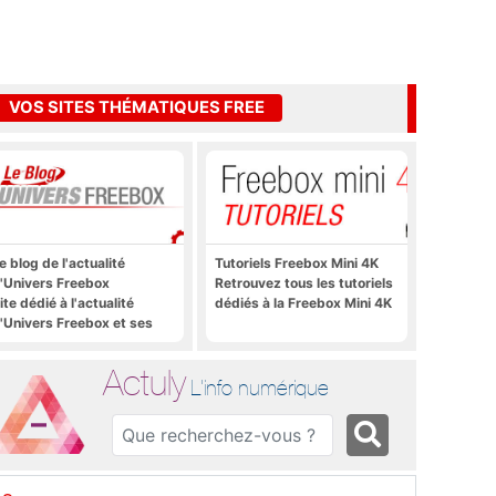
VOS SITES THÉMATIQUES FREE
e blog de l'actualité
Tutoriels Freebox Mini 4K
'Univers Freebox
Retrouvez tous les tutoriels
ite dédié à l'actualité
dédiés à la Freebox Mini 4K
'Univers Freebox et ses
pplications mobiles, aux
orums, aux sites
Actuly
hématiques Actuly, à
L'info numérique
reezone, etc.