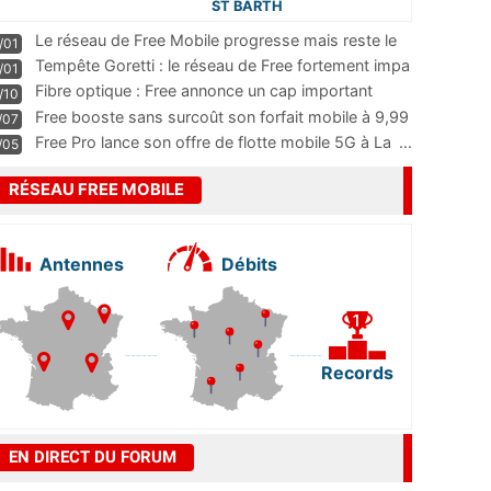
ST BARTH
Le réseau de Free Mobile progresse mais reste le
/01
m
...
Tempête Goretti : le réseau de Free fortement impa
/01
...
Fibre optique : Free annonce un cap important
/10
pass
...
Free booste sans surcoût son forfait mobile à 9,99
/07
...
Free Pro lance son offre de flotte mobile 5G à La
...
/05
RÉSEAU FREE MOBILE
Antennes
Débits
Records
EN DIRECT DU FORUM