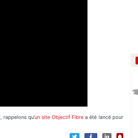
t, rappelons qu’
un site Objectif Fibre
a été lancé pour