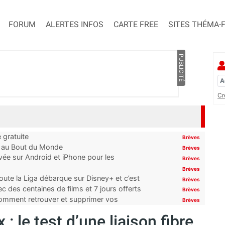
FORUM
ALERTES INFOS
CARTE FREE
SITES THÉMA-
PUBLICITÉ
Cr
 gratuite
Brèves
t au Bout du Monde
Brèves
ivée sur Android et iPhone pour les
Brèves
Brèves
oute la Liga débarque sur Disney+ et c’est
Brèves
 des centaines de films et 7 jours offerts
Brèves
 comment retrouver et supprimer vos
Brèves
 le test d’une liaison fibre