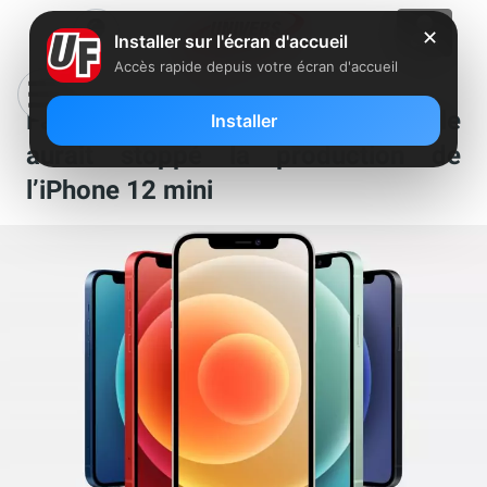
✕
Installer sur l'écran d'accueil
Accès rapide depuis votre écran d'accueil
Face à des ventes décevantes, Apple
Installer
aurait stoppé la production de
l’iPhone 12 mini