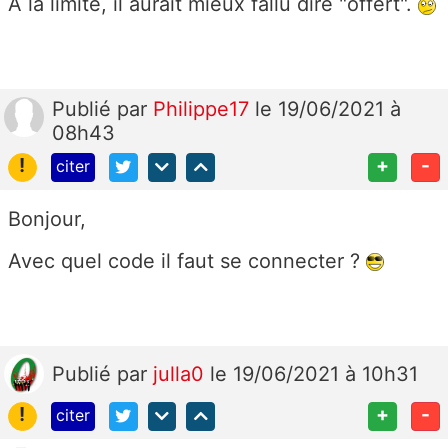
À la limite, il aurait mieux fallu dire "offert".
Publié
par
Philippe17
le 19/06/2021 à
08h43
!
+
-
citer
Bonjour,
Avec quel code il faut se connecter ?
Publié
par
julla0
le 19/06/2021 à 10h31
!
+
-
citer