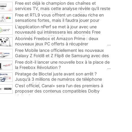
Free est déjà le champion des chaînes et
services TV, mais cette analyse révèle qu'il reste
encore au moins 141 ajouts possibles
...
Free et RTL9 vous offrent un cadeau riche en
sensations fortes, mais il faudra jouer pour
l'obtenir
...
L'application nPerf se met à jour avec une
nouveauté qui intéressera les abonnés Free
Mobile, Orange, SFR et Bouygues Telecom
...
Abonnés Freebox et Amazon Prime : deux
nouveaux jeux PC offerts à récupérer
...
Free Mobile lance officiellement les nouveaux
Galaxy Z Fold8 et Z Flip8 de Samsung avec des
promos et des cadeaux
...
Free doit-il lancer une nouvelle box à la place de
la Freebox Révolution ?
...
Piratage de Bloctel juste avant son arrêt ?
Jusqu'à 3 millions de numéros de téléphone
auraient fuité
...
C'est officiel, Canal+ sera l'un des premiers à
proposer des contenus compatibles Dolby
Vision 2
...