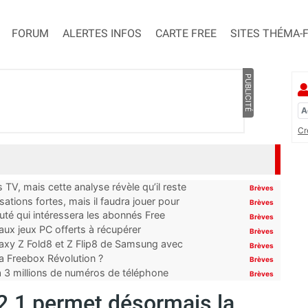
FORUM
ALERTES INFOS
CARTE FREE
SITES THÉMA-
PUBLICITÉ
Cr
TV, mais cette analyse révèle qu’il reste
Brèves
ations fortes, mais il faudra jouer pour
Brèves
uté qui intéressera les abonnés Free
Brèves
x jeux PC offerts à récupérer
Brèves
laxy Z Fold8 et Z Flip8 de Samsung avec
Brèves
 la Freebox Révolution ?
Brèves
’à 3 millions de numéros de téléphone
Brèves
2.1 permet désormais la