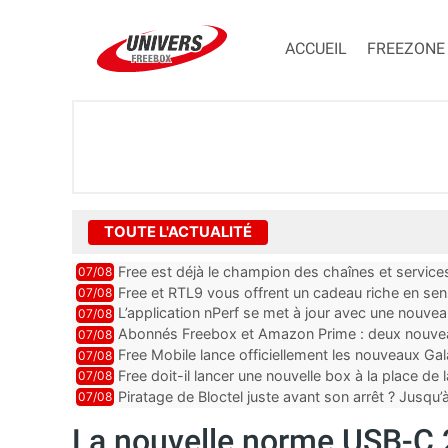
ACCUEIL
FREEZONE
TOUTE L'ACTUALITÉ
Free est déjà le champion des chaînes et services 
07/08
encore au moin...
Free et RTL9 vous offrent un cadeau riche en sens
07/08
l’obtenir
L’application nPerf se met à jour avec une nouvea
07/08
Mobile, Orange, SFR ...
Abonnés Freebox et Amazon Prime : deux nouveau
07/08
Free Mobile lance officiellement les nouveaux Ga
07/08
des promos et des cadeaux
Free doit-il lancer une nouvelle box à la place de
07/08
Piratage de Bloctel juste avant son arrêt ? Jusqu
07/08
auraient fuité
La nouvelle norme USB-C 