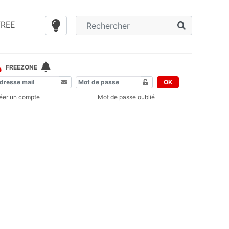
FREE
FREEZONE
OK
éer un compte
Mot de passe oublié