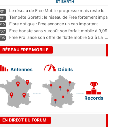
ST BARTH
Le réseau de Free Mobile progresse mais reste le
/01
m
...
Tempête Goretti : le réseau de Free fortement impa
/01
...
Fibre optique : Free annonce un cap important
/10
pass
...
Free booste sans surcoût son forfait mobile à 9,99
/07
...
Free Pro lance son offre de flotte mobile 5G à La
...
/05
RÉSEAU FREE MOBILE
Antennes
Débits
Records
EN DIRECT DU FORUM