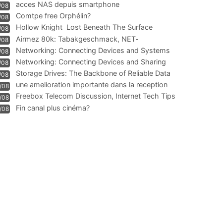
acces NAS depuis smartphone
/08
Comtpe free Orphélin?
/08
Hollow Knight  Lost Beneath The Surface
/08
Airmez 80k: Tabakgeschmack, NET-
/08
Technologie und Leistung im
Networking: Connecting Devices and Systems
/08
Networking: Connecting Devices and Sharing
/08
Information
Storage Drives: The Backbone of Reliable Data
/08
Management
une amelioration importante dans la reception
/08
WIFI
Freebox Telecom Discussion, Internet Tech Tips
/08
Communi
Fin canal plus cinéma?
/08