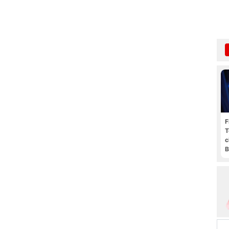
F
T
c
B