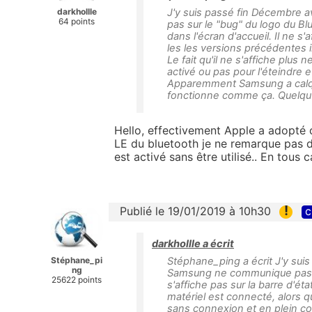
darkhollle
J'y suis passé fin Décembre
64 points
pas sur le "bug" du logo du Blu
dans l'écran d'accueil. Il ne s
les les versions précédentes i
Le fait qu'il ne s'affiche plus
activé ou pas pour l'éteindre e
Apparemment Samsung a calqu
fonctionne comme ça. Quelqu'u
Hello, effectivement Apple a adopté
LE du bluetooth je ne remarque pas de
est
activé
sans être utilisé.. En tous
!
Publié le 19/01/2019 à 10h30
c
darkhollle a écrit
Stéphane_pi
Stéphane_ping a écrit J'y sui
ng
Samsung ne communique pas sur
25622 points
s'affiche pas sur la barre d'éta
matériel est connecté, alors qu
sans connexion et en plein con