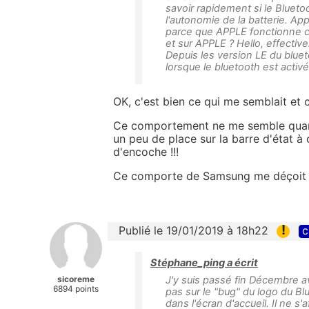
savoir rapidement si le Blueto
l'autonomie de la batterie. 
parce que APPLE fonctionne c
et sur APPLE ? Hello, effect
Depuis les version LE du bluet
lorsque le bluetooth est activ
OK, c'est bien ce qui me semblait et c
Ce comportement ne me semble quan
un peu de place sur la barre d'état à 
d'encoche !!!
Ce comporte de Samsung me déçoit
!
Publié le 19/01/2019 à 18h22
c
Stéphane_ping a écrit
sicoreme
J'y suis passé fin Décembre
6894 points
pas sur le "bug" du logo du Blu
dans l'écran d'accueil. Il ne s