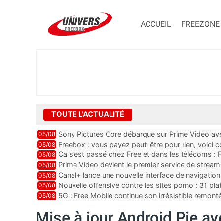
ACCUEIL
FREEZONE
TOUTE L'ACTUALITÉ
Sony Pictures Core débarque sur Prime Video avec
05/08
Freebox : vous payez peut-être pour rien, voici
05/08
abonnements TV oubliés
Ca s’est passé chez Free et dans les télécoms : F
05/08
pointe le bout de...
Prime Video devient le premier service de strea
05/08
ce lancement
Canal+ lance une nouvelle interface de navigation
05/08
Nouvelle offensive contre les sites porno : 31 pl
05/08
par Orange, Free, SF...
5G : Free Mobile continue son irrésistible remon
05/08
plus que jamais sous pr...
Mise à jour Android Pie a