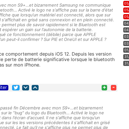
05
 avec mon S9+...et bizarrement Samsung ne communique
etooth... Activé le logo ne s'affiche pas sur la barre d'état
05
'affiche que lorsqu'un matériel est connecté, alors que sur
05
l s'affichait en grisé sans connexion et en plein connecté.
04
 ne permet plus de savoir rapidement si le Bluetooth est
t espérer un gain sur l'autonomie de la batterie.
04
é ce fonctionnement (débile) parce que APPLE
03
n peut-il confirmer ? Sur PIE et OneUI et sur APPLE ?
03
01
 ce comportement depuis iOS 12. Depuis les version
31
 perte de batterie significative lorsque le bluetooth
31
 cas sur mon iPhone.
+
-
iter
s passé fin Décembre avec mon S9+...et bizarrement
 le "bug" du logo du Bluetooth... Activé le logo ne
t dans l'écran d'accueil. Il ne s'affiche que lorsqu'un
e sur les les versions précédentes il s'affichait en grisé
necté. Le fait qu'il ne s'affiche plus ne permet plus de