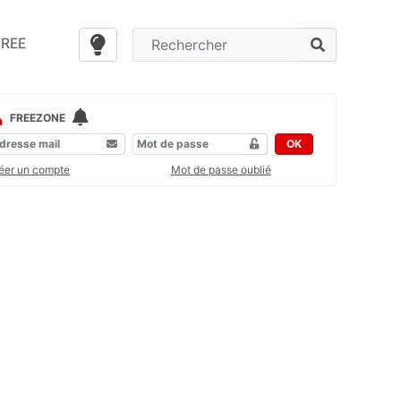
FREE
FREEZONE
OK
éer un compte
Mot de passe oublié