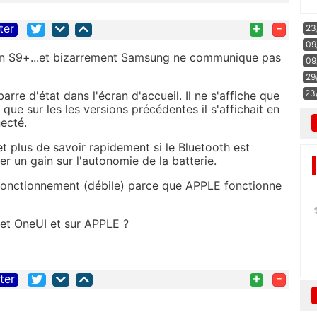
+
-
ter
23
09
on S9+...et bizarrement Samsung ne communique pas
09
29
23
barre d'état dans l'écran d'accueil. Il ne s'affiche que
 que sur les les versions précédentes il s'affichait en
ecté.
met plus de savoir rapidement si le Bluetooth est
er un gain sur l'autonomie de la batterie.
nctionnement (débile) parce que APPLE fonctionne
 et OneUI et sur APPLE ?
+
-
iter