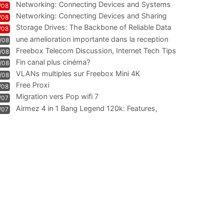
Networking: Connecting Devices and Systems
/08
Networking: Connecting Devices and Sharing
/08
Information
Storage Drives: The Backbone of Reliable Data
/08
Management
une amelioration importante dans la reception
/08
WIFI
Freebox Telecom Discussion, Internet Tech Tips
/08
Communi
Fin canal plus cinéma?
/08
VLANs multiples sur Freebox Mini 4K
/08
Free Proxi
/08
Migration vers Pop wifi 7
/07
Airmez 4 in 1 Bang Legend 120k: Features,
/07
Geschmack