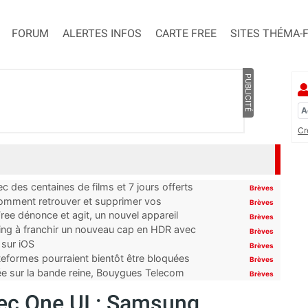
FORUM
ALERTES INFOS
CARTE FREE
SITES THÉMA-
PUBLICITÉ
Cr
 des centaines de films et 7 jours offerts
Brèves
 comment retrouver et supprimer vos
Brèves
ree dénonce et agit, un nouvel appareil
Brèves
ming à franchir un nouveau cap en HDR avec
Brèves
 sur iOS
Brèves
ateformes pourraient bientôt être bloquées
Brèves
tée sur la bande reine, Bouygues Telecom
Brèves
vec One UI : Samsung