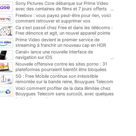
Sony Pictures Core débarque sur Prime Video
avec des centaines de films et 7 jours offerts
...
Freebox : vous payez peut-être pour rien, voici
comment retrouver et supprimer vos
abonnements TV oubliés
...
Ca s'est passé chez Free et dans les télécoms :
Free dénonce et agit, un nouvel appareil pointe
le bout de son nez chez des abonnés Freebox...
Prime Video devient le premier service de
...
streaming à franchir un nouveau cap en HDR
avec ce lancement
...
Canal+ lance une nouvelle interface de
navigation sur iOS
...
Nouvelle offensive contre les sites porno : 31
plateformes pourraient bientôt être bloquées
par Orange, Free, SFR et Bouygues
...
5G : Free Mobile continue son irrésistible
remontée sur la bande reine, Bouygues Telecom
plus que jamais sous pression
...
Voici comment profiter de la data illimitée chez
Bouygues Telecom sans surcoût, avec quelques
limites à connaître
...