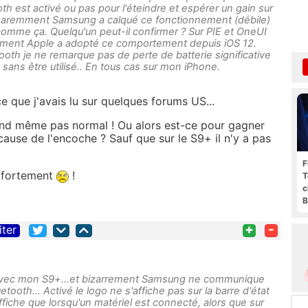
oth est activé ou pas pour l'éteindre et espérer un gain sur
Apparemment Samsung a calqué ce fonctionnement (débile)
omme ça. Quelqu'un peut-il confirmer ? Sur PIE et OneUI
ivement Apple a adopté ce comportement depuis iOS 12.
ooth je ne remarque pas de perte de batterie significative
é sans être utilisé.. En tous cas sur mon iPhone.
e que j'avais lu sur quelques forums US...
d même pas normal ! Ou alors est-ce pour gagner
cause de l'encoche ? Sauf que sur le S9+ il n'y a pas
F
 fortement
!
T
c
B
+
-
iter
 avec mon S9+...et bizarrement Samsung ne communique
etooth... Activé le logo ne s'affiche pas sur la barre d'état
'affiche que lorsqu'un matériel est connecté, alors que sur