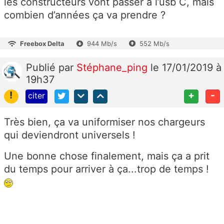
les constructeurs vont passer à l’usb C, mais
combien d’années ça va prendre ?
Freebox Delta
944 Mb/s
552 Mb/s
Publié
par
Stéphane_ping
le 17/01/2019 à
19h37
!
+
-
citer
Très bien, ça va uniformiser nos chargeurs
qui deviendront universels !
Une bonne chose finalement, mais ça a prit
du temps pour arriver à ça...trop de temps !