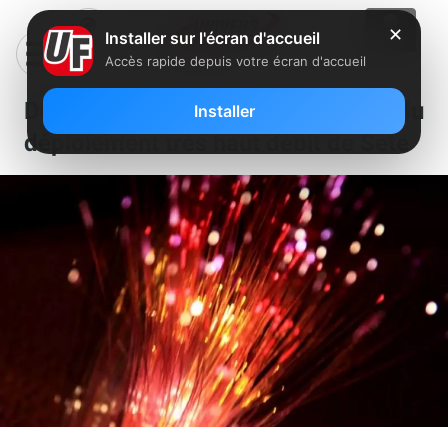
✕
Installer sur l'écran d'accueil
Accès rapide depuis votre écran d'accueil
Découvrez les cartes du
Installer
déploiement très haut débit de Sète