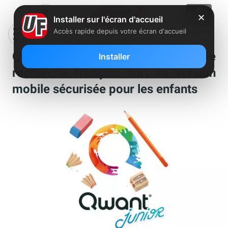
✕
Installer sur l'écran d'accueil
Accès rapide depuis votre écran d'accueil
Qwant Junior : le moteur de
Installer
recherche français sort sa version
mobile sécurisée pour les enfants