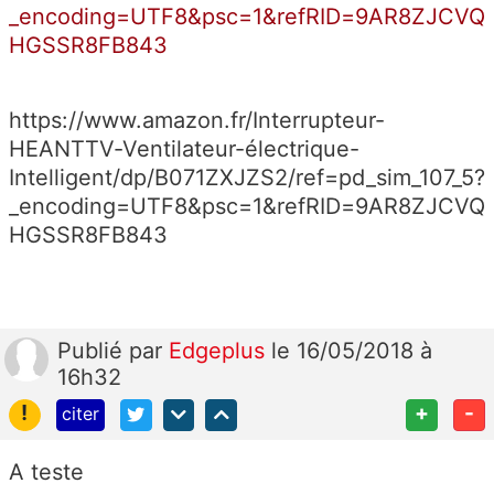
_encoding=UTF8&psc=1&refRID=9AR8ZJCVQ
HGSSR8FB843
https://www.amazon.fr/Interrupteur-
HEANTTV-Ventilateur-électrique-
Intelligent/dp/B071ZXJZS2/ref=pd_sim_107_5?
_encoding=UTF8&psc=1&refRID=9AR8ZJCVQ
HGSSR8FB843
Publié
par
Edgeplus
le 16/05/2018 à
16h32
!
+
-
citer
A teste