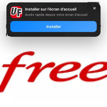
✕
Installer sur l'écran d'accueil
Accès rapide depuis votre écran d'accueil
Free recherche un conseiller
Installer
multimédia à Bordeaux