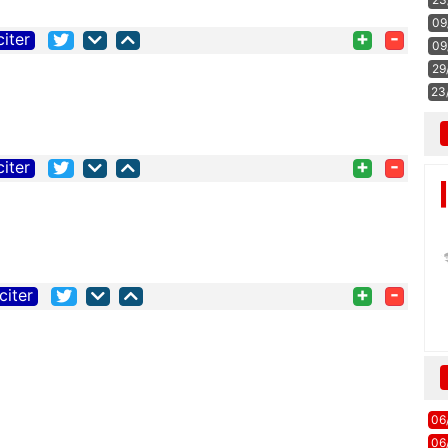
09
+
-
citer
09
29
23
+
-
citer
+
-
citer
06
06