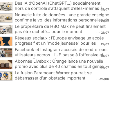
Des IA d’OpenAI (ChatGPT…) soudainement
hors de contrôle s’attaquent d’elles-mêmes à
22/07
une plateforme
...
Nouvelle fuite de données : une grande enseigne
confirme le vol des informations personnelles de
21/07
ses clients
...
Le propriétaire de HBO Max ne peut finalement
pas être racheté… pour le moment
...
21/07
Réseaux sociaux : l’Europe envisage un accès
progressif et un “mode jeunesse” pour les
15/07
mineurs
...
Facebook et Instagram accusés de rendre leurs
utilisateurs accros : l’UE passe à l’offensive et
13/07
menace d’une amende record
...
Abonnés Livebox : Orange lance une nouvelle
promo avec plus de 40 chaînes en tout genre
06/07
pour 1€
...
La fusion Paramount Warner pourrait se
débarrasser d’un obstacle important
...
25/06