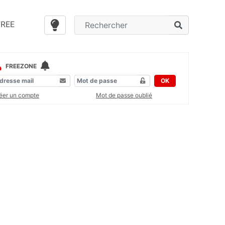
FREE
FREEZONE
OK
éer un compte
Mot de passe oublié