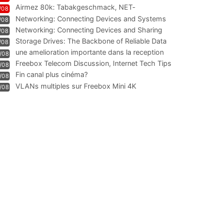
Airmez 80k: Tabakgeschmack, NET-
/08
Technologie und Leistung im
Networking: Connecting Devices and Systems
/08
Networking: Connecting Devices and Sharing
/08
Information
Storage Drives: The Backbone of Reliable Data
/08
Management
une amelioration importante dans la reception
/08
WIFI
Freebox Telecom Discussion, Internet Tech Tips
/08
Communi
Fin canal plus cinéma?
/08
VLANs multiples sur Freebox Mini 4K
/08