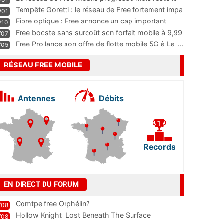
m
...
Tempête Goretti : le réseau de Free fortement impa
/01
...
Fibre optique : Free annonce un cap important
/10
pass
...
Free booste sans surcoût son forfait mobile à 9,99
/07
...
Free Pro lance son offre de flotte mobile 5G à La
...
/05
RÉSEAU FREE MOBILE
Antennes
Débits
Records
EN DIRECT DU FORUM
Comtpe free Orphélin?
/08
Hollow Knight  Lost Beneath The Surface
/08