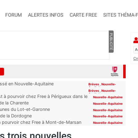
FORUM
ALERTES INFOS
CARTE FREE
SITES THÉMA-
PUBLICITÉ
Cr
assé en Nouvelle-Aquitaine
Brèves
,
Nouvelle-
Aquitaine
Brèves
,
Nouvelle-
Aquitaine
t à pourvoir chez Free à Périgueux dans le
Nouvelle-Aquitaine
 de la Charente
Nouvelle-Aquitaine
mmunes du Lot-et-Garonne
Nouvelle-Aquitaine
s de la Dordogne
Nouvelle-Aquitaine
 à pourvoir chez Free à Mont-de-Marsan
Nouvelle-Aquitaine
ns trois nouvelles