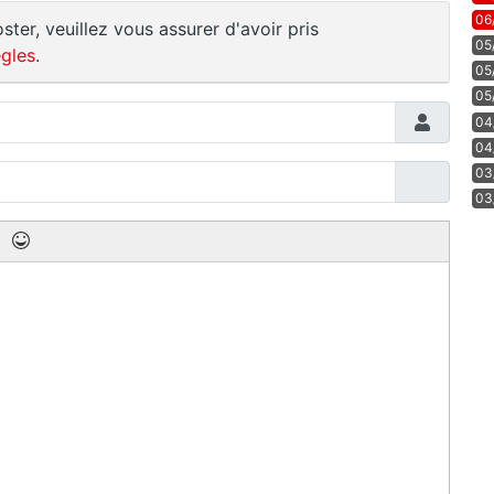
06
ster, veuillez vous assurer d'avoir pris
05
gles
.
05
05
04
04
03
03