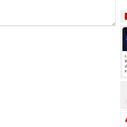
L
R
d
F
t