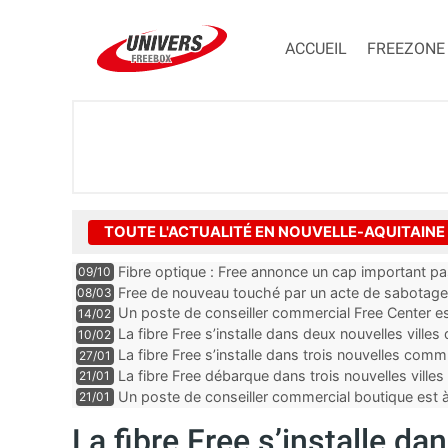
ACCUEIL
FREEZONE
TOUTE L'ACTUALITÉ EN NOUVELLE-AQUITAINE
Fibre optique : Free annonce un cap important p
09/10
Free de nouveau touché par un acte de sabotage
08/03
Un poste de conseiller commercial Free Center es
14/02
département de la Dordogne
La fibre Free s’installe dans deux nouvelles villes
10/02
La fibre Free s’installe dans trois nouvelles co
27/01
La fibre Free débarque dans trois nouvelles ville
21/01
Un poste de conseiller commercial boutique est
21/01
dans le département des Landes
La fibre Free s’installe da