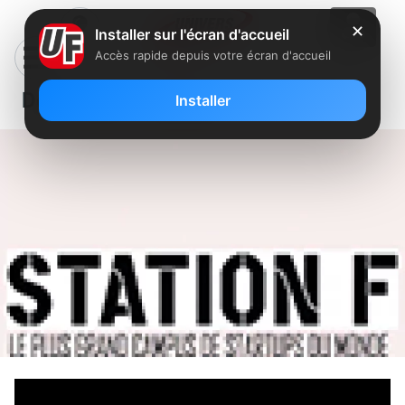
✕
Installer sur l'écran d'accueil
Accès rapide depuis votre écran d'accueil
De la Halle Freyssinet à STATION F
Installer