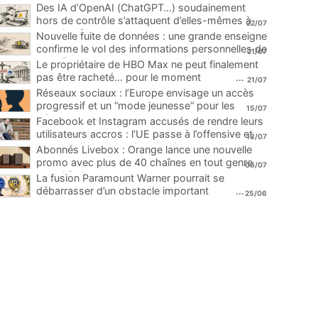
Des IA d’OpenAI (ChatGPT…) soudainement
hors de contrôle s’attaquent d’elles-mêmes à
22/07
une plateforme
...
Nouvelle fuite de données : une grande enseigne
confirme le vol des informations personnelles de
21/07
ses clients
...
Le propriétaire de HBO Max ne peut finalement
pas être racheté… pour le moment
...
21/07
Réseaux sociaux : l’Europe envisage un accès
progressif et un “mode jeunesse” pour les
15/07
mineurs
...
Facebook et Instagram accusés de rendre leurs
utilisateurs accros : l’UE passe à l’offensive et
13/07
menace d’une amende record
...
Abonnés Livebox : Orange lance une nouvelle
promo avec plus de 40 chaînes en tout genre
06/07
pour 1€
...
La fusion Paramount Warner pourrait se
débarrasser d’un obstacle important
...
25/06