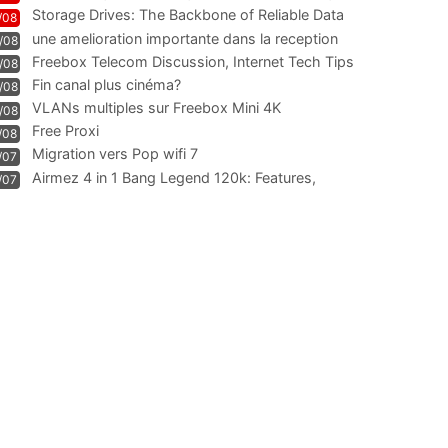
Information
Storage Drives: The Backbone of Reliable Data
/08
Management
une amelioration importante dans la reception
/08
WIFI
Freebox Telecom Discussion, Internet Tech Tips
/08
Communi
Fin canal plus cinéma?
/08
VLANs multiples sur Freebox Mini 4K
/08
Free Proxi
/08
Migration vers Pop wifi 7
/07
Airmez 4 in 1 Bang Legend 120k: Features,
/07
Geschmack