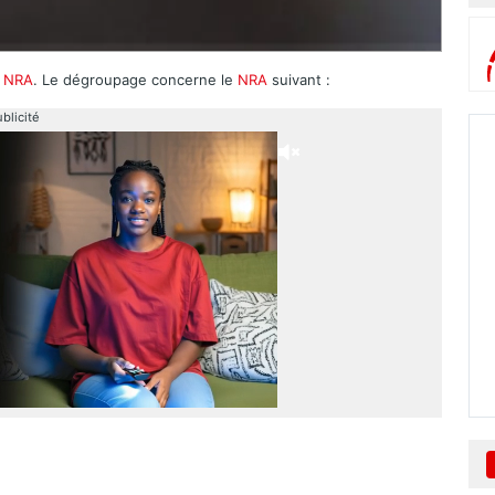
u
NRA
. Le dégroupage concerne le
NRA
suivant :
blicité