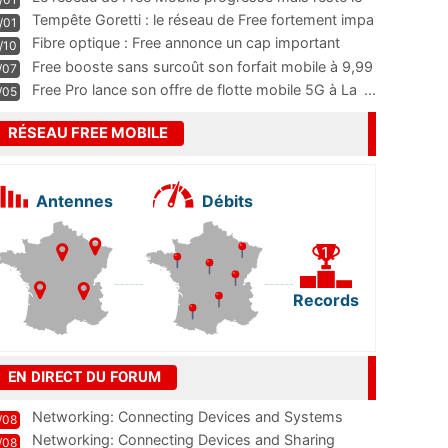
m
...
Tempête Goretti : le réseau de Free fortement impa
/01
...
Fibre optique : Free annonce un cap important
/10
pass
...
Free booste sans surcoût son forfait mobile à 9,99
/07
...
Free Pro lance son offre de flotte mobile 5G à La
...
/05
RÉSEAU FREE MOBILE
Antennes
Débits
Records
EN DIRECT DU FORUM
Networking: Connecting Devices and Systems
/08
Networking: Connecting Devices and Sharing
/08