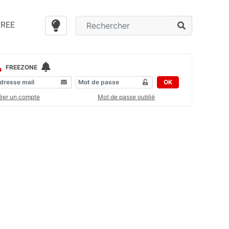
FREE
FREEZONE
OK
éer un compte
Mot de passe oublié