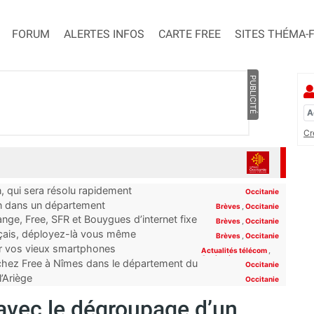
FORUM
ALERTES INFOS
CARTE FREE
SITES THÉMA-
PUBLICITÉ
Cr
n, qui sera résolu rapidement
Occitanie
on dans un département
Brèves
,
Occitanie
ge, Free, SFR et Bouygues d’internet fixe
Brèves
,
Occitanie
rt”
nçais, déployez-là vous même
Brèves
,
Occitanie
er vos vieux smartphones
Actualités télécom
,
Occitanie
 chez Free à Nîmes dans le département du
Occitanie
l’Ariège
Occitanie
 avec le dégroupage d’un