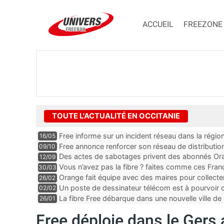
ACCUEIL
FREEZONE
TOUTE L'ACTUALITÉ EN OCCITANIE
Free informe sur un incident réseau dans la régio
16/05
Free annonce renforcer son réseau de distributi
09/10
Des actes de sabotages privent des abonnés Oran
12/09
et mobile, “c’est clairement quelqu’un qui est expe
Vous n’avez pas la fibre ? faites comme ces Fra
30/03
Orange fait équipe avec des maires pour collect
26/02
Un poste de dessinateur télécom est à pourvoir
02/02
Gard
La fibre Free débarque dans une nouvelle ville de 
26/01
Free déploie dans le Gers