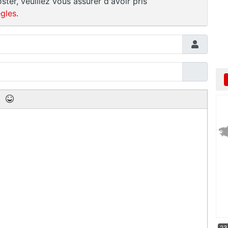
ster, veuillez vous assurer d'avoir pris
gles
.
23