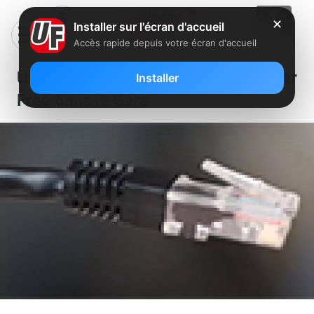
✕
Installer sur l'écran d'accueil
Accès rapide depuis votre écran d'accueil
Un nouveau NRA a été dégroupé par
Installer
Free dans le Gers