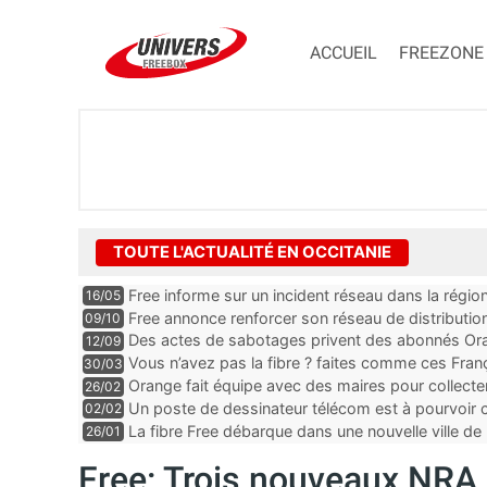
ACCUEIL
FREEZONE
TOUTE L'ACTUALITÉ EN OCCITANIE
Free informe sur un incident réseau dans la régio
16/05
Free annonce renforcer son réseau de distributi
09/10
Des actes de sabotages privent des abonnés Oran
12/09
et mobile, “c’est clairement quelqu’un qui est expe
Vous n’avez pas la fibre ? faites comme ces Fra
30/03
Orange fait équipe avec des maires pour collect
26/02
Un poste de dessinateur télécom est à pourvoir
02/02
Gard
La fibre Free débarque dans une nouvelle ville de 
26/01
Free: Trois nouveaux NRA