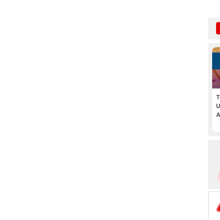
T
U
A