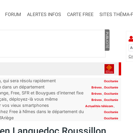
FORUM
ALERTES INFOS
CARTE FREE
SITES THÉMA-
PUBLICITÉ
Cr
n, qui sera résolu rapidement
Occitanie
on dans un département
Brèves
,
Occitanie
ge, Free, SFR et Bouygues d’internet fixe
Brèves
,
Occitanie
rt”
nçais, déployez-là vous même
Brèves
,
Occitanie
er vos vieux smartphones
Actualités télécom
,
Occitanie
 chez Free à Nîmes dans le département du
Occitanie
l’Ariège
Occitanie
 en Languedoc Roussillon