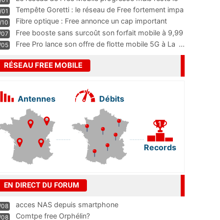
m
...
Tempête Goretti : le réseau de Free fortement impa
/01
...
Fibre optique : Free annonce un cap important
/10
pass
...
Free booste sans surcoût son forfait mobile à 9,99
/07
...
Free Pro lance son offre de flotte mobile 5G à La
...
/05
RÉSEAU FREE MOBILE
Antennes
Débits
Records
EN DIRECT DU FORUM
acces NAS depuis smartphone
/08
Comtpe free Orphélin?
/08