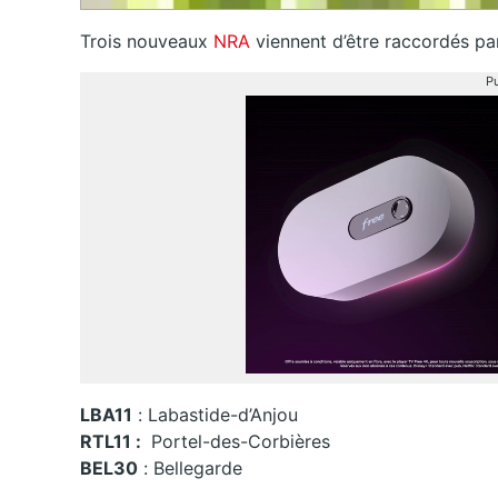
Trois nouveaux
NRA
viennent d’être raccordés par
Pu
LBA11
: Labastide-d’Anjou
RTL11 :
Portel-des-Corbières
BEL30
: Bellegarde