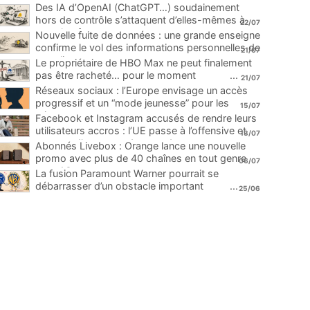
Des IA d’OpenAI (ChatGPT…) soudainement
hors de contrôle s’attaquent d’elles-mêmes à
22/07
une plateforme
...
Nouvelle fuite de données : une grande enseigne
confirme le vol des informations personnelles de
21/07
ses clients
...
Le propriétaire de HBO Max ne peut finalement
pas être racheté… pour le moment
...
21/07
Réseaux sociaux : l’Europe envisage un accès
progressif et un “mode jeunesse” pour les
15/07
mineurs
...
Facebook et Instagram accusés de rendre leurs
utilisateurs accros : l’UE passe à l’offensive et
13/07
menace d’une amende record
...
Abonnés Livebox : Orange lance une nouvelle
promo avec plus de 40 chaînes en tout genre
06/07
pour 1€
...
La fusion Paramount Warner pourrait se
débarrasser d’un obstacle important
...
25/06