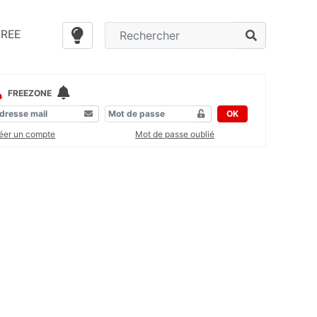
FREE
FREEZONE
OK
éer un compte
Mot de passe oublié