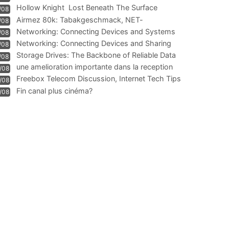
Hollow Knight  Lost Beneath The Surface
/08
Airmez 80k: Tabakgeschmack, NET-
/08
Technologie und Leistung im
Networking: Connecting Devices and Systems
/08
Networking: Connecting Devices and Sharing
/08
Information
Storage Drives: The Backbone of Reliable Data
/08
Management
une amelioration importante dans la reception
/08
WIFI
Freebox Telecom Discussion, Internet Tech Tips
/08
Communi
Fin canal plus cinéma?
/08