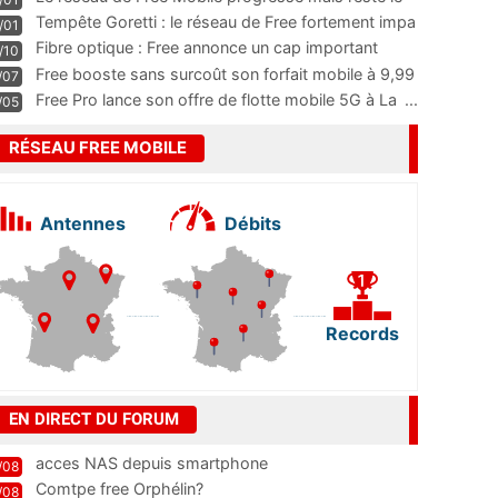
m
...
Tempête Goretti : le réseau de Free fortement impa
/01
...
Fibre optique : Free annonce un cap important
/10
pass
...
Free booste sans surcoût son forfait mobile à 9,99
/07
...
Free Pro lance son offre de flotte mobile 5G à La
...
/05
RÉSEAU FREE MOBILE
Antennes
Débits
Records
EN DIRECT DU FORUM
acces NAS depuis smartphone
/08
Comtpe free Orphélin?
/08