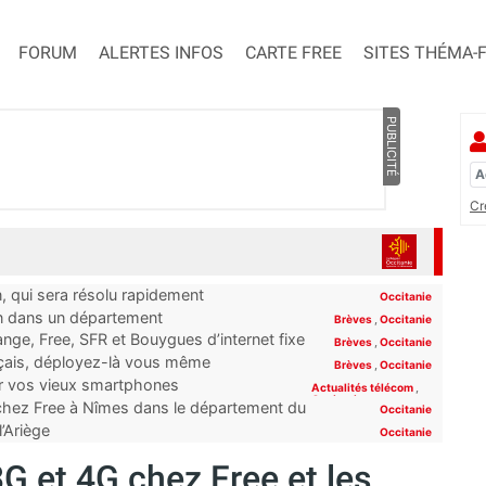
FORUM
ALERTES INFOS
CARTE FREE
SITES THÉMA-
PUBLICITÉ
Cr
n, qui sera résolu rapidement
Occitanie
on dans un département
Brèves
,
Occitanie
ge, Free, SFR et Bouygues d’internet fixe
Brèves
,
Occitanie
rt”
nçais, déployez-là vous même
Brèves
,
Occitanie
er vos vieux smartphones
Actualités télécom
,
Occitanie
 chez Free à Nîmes dans le département du
Occitanie
l’Ariège
Occitanie
G et 4G chez Free et les