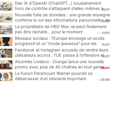
Des IA d’OpenAI (ChatGPT…) soudainement
hors de contrôle s’attaquent d’elles-mêmes à
22/07
une plateforme
...
Nouvelle fuite de données : une grande enseigne
confirme le vol des informations personnelles de
21/07
ses clients
...
Le propriétaire de HBO Max ne peut finalement
pas être racheté… pour le moment
...
21/07
Réseaux sociaux : l’Europe envisage un accès
progressif et un “mode jeunesse” pour les
15/07
mineurs
...
Facebook et Instagram accusés de rendre leurs
utilisateurs accros : l’UE passe à l’offensive et
13/07
menace d’une amende record
...
Abonnés Livebox : Orange lance une nouvelle
promo avec plus de 40 chaînes en tout genre
06/07
pour 1€
...
La fusion Paramount Warner pourrait se
débarrasser d’un obstacle important
...
25/06