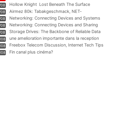
Hollow Knight  Lost Beneath The Surface
/08
Airmez 80k: Tabakgeschmack, NET-
/08
Technologie und Leistung im
Networking: Connecting Devices and Systems
/08
Networking: Connecting Devices and Sharing
/08
Information
Storage Drives: The Backbone of Reliable Data
/08
Management
une amelioration importante dans la reception
/08
WIFI
Freebox Telecom Discussion, Internet Tech Tips
/08
Communi
Fin canal plus cinéma?
/08