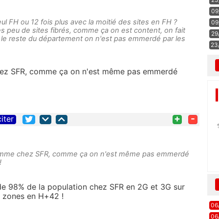
09
ul FH ou 12 fois plus avec la moitié des sites en FH ?
09
rès peu de sites fibrés, comme ça on est content, on fait
29
r le reste du département on n'est pas emmerdé par les
23
hez SFR, comme ça on n'est même pas emmerdé
+
-
citer
omme chez SFR, comme ça on n'est même pas emmerdé
!
de 98% de la population chez SFR en 2G et 3G sur
s zones en H+42 !
06
06