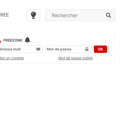
FREE
FREEZONE
OK
éer un compte
Mot de passe oublié