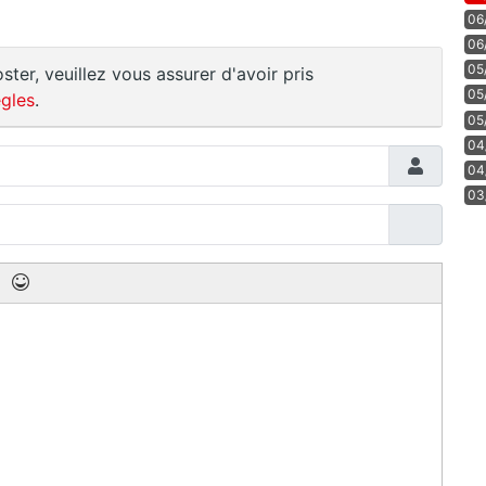
06
06
05
ster, veuillez vous assurer d'avoir pris
05
gles
.
05
04
04
03