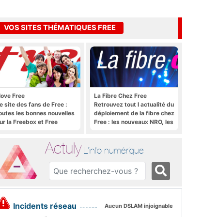
VOS SITES THÉMATIQUES FREE
 love Free
La Fibre Chez Free
e site des fans de Free :
Retrouvez tout l actualité du
outes les bonnes nouvelles
déploiement de la fibre chez
ur la Freebox et Free
Free : les nouveaux NRO, les
obile, et rien que les
tutoriels, les astuces, etc.
onnes nouvelles
Actuly
L'info numérique
Incidents réseau
Aucun DSLAM injoignable