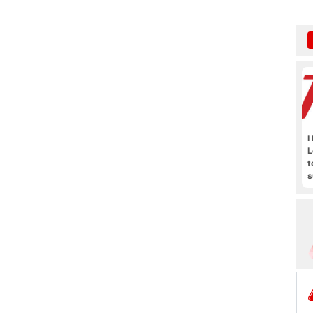
I
L
t
s
M
b