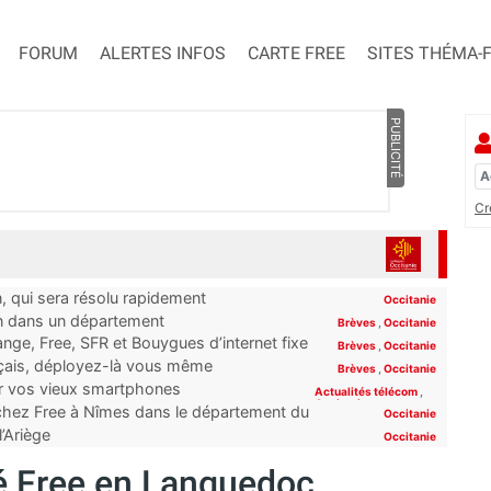
FORUM
ALERTES INFOS
CARTE FREE
SITES THÉMA-
PUBLICITÉ
Cr
n, qui sera résolu rapidement
Occitanie
on dans un département
Brèves
,
Occitanie
ge, Free, SFR et Bouygues d’internet fixe
Brèves
,
Occitanie
rt”
nçais, déployez-là vous même
Brèves
,
Occitanie
er vos vieux smartphones
Actualités télécom
,
Occitanie
 chez Free à Nîmes dans le département du
Occitanie
l’Ariège
Occitanie
 Free en Languedoc