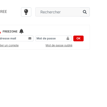
FREE
FREEZONE
OK
éer un compte
Mot de passe oublié