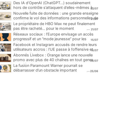
Des IA d’OpenAI (ChatGPT…) soudainement
hors de contrôle s’attaquent d’elles-mêmes à
22/07
une plateforme
...
Nouvelle fuite de données : une grande enseigne
confirme le vol des informations personnelles de
21/07
ses clients
...
Le propriétaire de HBO Max ne peut finalement
pas être racheté… pour le moment
...
21/07
Réseaux sociaux : l’Europe envisage un accès
progressif et un “mode jeunesse” pour les
15/07
mineurs
...
Facebook et Instagram accusés de rendre leurs
utilisateurs accros : l’UE passe à l’offensive et
13/07
menace d’une amende record
...
Abonnés Livebox : Orange lance une nouvelle
promo avec plus de 40 chaînes en tout genre
06/07
pour 1€
...
La fusion Paramount Warner pourrait se
débarrasser d’un obstacle important
...
25/06