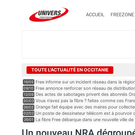
ACCUEIL
FREEZONE
TOUTE L'ACTUALITÉ EN OCCITANIE
Free informe sur un incident réseau dans la régio
16/05
Free annonce renforcer son réseau de distributi
09/10
Des actes de sabotages privent des abonnés Oran
12/09
et mobile, “c’est clairement quelqu’un qui est expe
Vous n’avez pas la fibre ? faites comme ces Fra
30/03
Orange fait équipe avec des maires pour collect
26/02
Un poste de dessinateur télécom est à pourvoir
02/02
Gard
La fibre Free débarque dans une nouvelle ville de 
26/01
Un nouveau NRA dégroupé