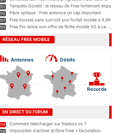
m
...
Tempête Goretti : le réseau de Free fortement impa
/01
...
Fibre optique : Free annonce un cap important
/10
pass
...
Free booste sans surcoût son forfait mobile à 9,99
/07
...
Free Pro lance son offre de flotte mobile 5G à La
...
/05
RÉSEAU FREE MOBILE
Antennes
Débits
Records
EN DIRECT DU FORUM
Comment télécharger sur freebox os ?
/08
Impossible d'activer la fibre Free + facturation
/08