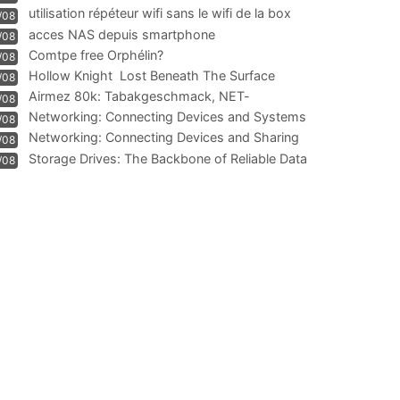
résiliation
utilisation répéteur wifi sans le wifi de la box
/08
acces NAS depuis smartphone
/08
Comtpe free Orphélin?
/08
Hollow Knight  Lost Beneath The Surface
/08
Airmez 80k: Tabakgeschmack, NET-
/08
Technologie und Leistung im
Networking: Connecting Devices and Systems
/08
Networking: Connecting Devices and Sharing
/08
Information
Storage Drives: The Backbone of Reliable Data
/08
Management