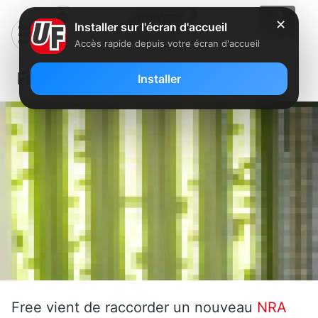
✕
Installer sur l'écran d'accueil
Accès rapide depuis votre écran d'accueil
Free: Un nouveau NRA en Aquitaine
Installer
Free vient de raccorder un nouveau
NRA