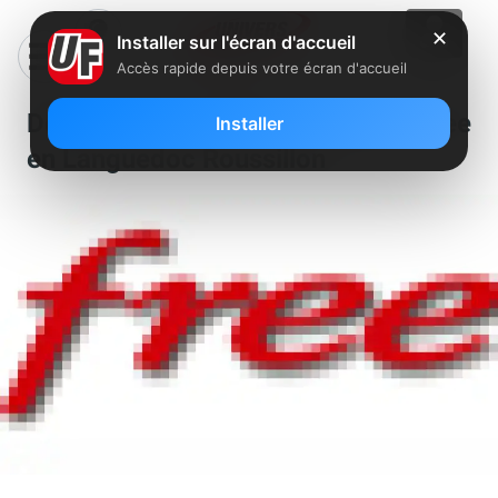
✕
Installer sur l'écran d'accueil
Accès rapide depuis votre écran d'accueil
Deux nouveaux NRA dégroupés Free
Installer
en Languedoc Roussillon